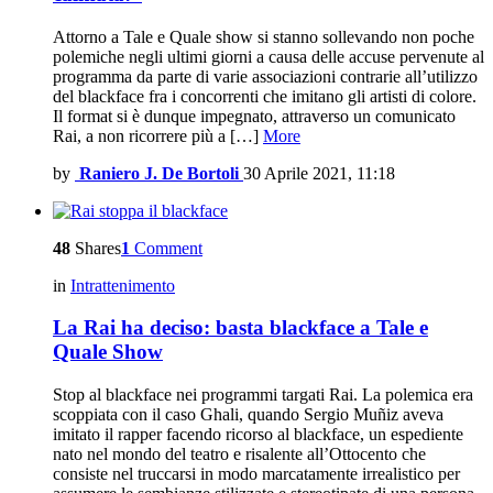
Attorno a Tale e Quale show si stanno sollevando non poche
polemiche negli ultimi giorni a causa delle accuse pervenute al
programma da parte di varie associazioni contrarie all’utilizzo
del blackface fra i concorrenti che imitano gli artisti di colore.
Il format si è dunque impegnato, attraverso un comunicato
Rai, a non ricorrere più a […]
More
by
Raniero J. De Bortoli
30 Aprile 2021, 11:18
48
Shares
1
Comment
in
Intrattenimento
La Rai ha deciso: basta blackface a Tale e
Quale Show
Stop al blackface nei programmi targati Rai. La polemica era
scoppiata con il caso Ghali, quando Sergio Muñiz aveva
imitato il rapper facendo ricorso al blackface, un espediente
nato nel mondo del teatro e risalente all’Ottocento che
consiste nel truccarsi in modo marcatamente irrealistico per