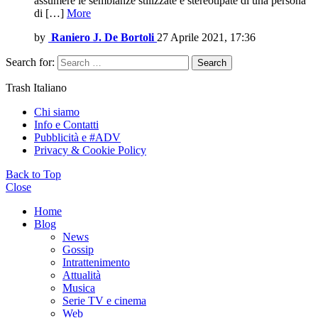
assumere le sembianze stilizzate e stereotipate di una persona
di […]
More
by
Raniero J. De Bortoli
27 Aprile 2021, 17:36
Search for:
Search
Trash Italiano
Chi siamo
Info e Contatti
Pubblicità e #ADV
Privacy & Cookie Policy
Back to Top
Close
Home
Blog
News
Gossip
Intrattenimento
Attualità
Musica
Serie TV e cinema
Web