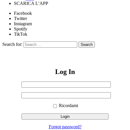
SCARICA L’APP
Facebook
Twitter
Instagram
Spotify
TikTok
Search for:
Search
Log In
Nome
utente
Sign
o
Password
In
indirizzo
email
Ricordami
Forgot password?