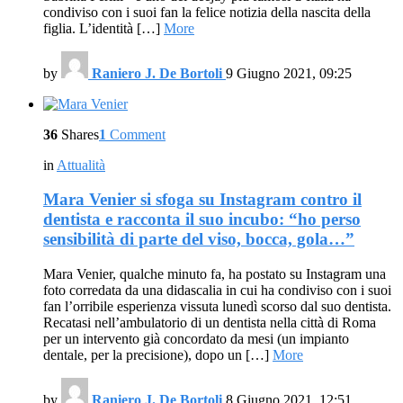
condiviso con i suoi fan la felice notizia della nascita della
figlia. L’identità […]
More
by
Raniero J. De Bortoli
9 Giugno 2021, 09:25
36
Shares
1
Comment
in
Attualità
Mara Venier si sfoga su Instagram contro il
dentista e racconta il suo incubo: “ho perso
sensibilità di parte del viso, bocca, gola…”
Mara Venier, qualche minuto fa, ha postato su Instagram una
foto corredata da una didascalia in cui ha condiviso con i suoi
fan l’orribile esperienza vissuta lunedì scorso dal suo dentista.
Recatasi nell’ambulatorio di un dentista nella città di Roma
per un intervento già concordato da mesi (un impianto
dentale, per la precisione), dopo un […]
More
by
Raniero J. De Bortoli
8 Giugno 2021, 12:51