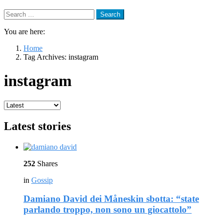
Search
Search
Search
for:
You are here:
Home
Tag Archives: instagram
instagram
Latest stories
252
Shares
in
Gossip
Damiano David dei Måneskin sbotta: “state
parlando troppo, non sono un giocattolo”