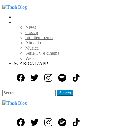
Home
Blog
News
Gossip
Intrattenimento
Attualità
Musica
Serie TV e cinema
Web
SCARICA L’APP
Search
Search
Search
for:
Menu