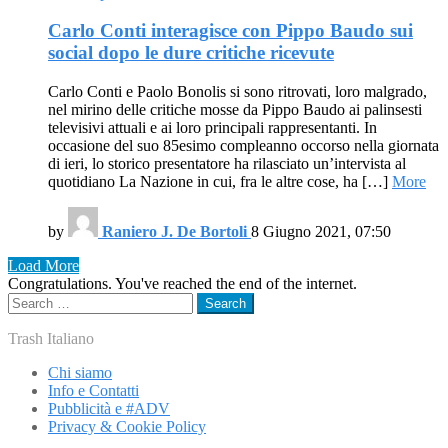
Carlo Conti interagisce con Pippo Baudo sui
social dopo le dure critiche ricevute
Carlo Conti e Paolo Bonolis si sono ritrovati, loro malgrado,
nel mirino delle critiche mosse da Pippo Baudo ai palinsesti
televisivi attuali e ai loro principali rappresentanti. In
occasione del suo 85esimo compleanno occorso nella giornata
di ieri, lo storico presentatore ha rilasciato un’intervista al
quotidiano La Nazione in cui, fra le altre cose, ha […]
More
by
Raniero J. De Bortoli
8 Giugno 2021, 07:50
Load More
Congratulations. You've reached the end of the internet.
Search
Search
for:
Trash Italiano
Chi siamo
Info e Contatti
Pubblicità e #ADV
Privacy & Cookie Policy