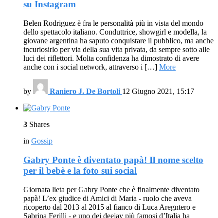
su Instagram
Belen Rodriguez è fra le personalità più in vista del mondo
dello spettacolo italiano. Conduttrice, showgirl e modella, la
giovane argentina ha saputo conquistare il pubblico, ma anche
incuriosirlo per via della sua vita privata, da sempre sotto alle
luci dei riflettori. Molta confidenza ha dimostrato di avere
anche con i social network, attraverso i […]
More
by
Raniero J. De Bortoli
12 Giugno 2021, 15:17
3
Shares
in
Gossip
Gabry Ponte è diventato papà! Il nome scelto
per il bebè e la foto sui social
Giornata lieta per Gabry Ponte che è finalmente diventato
papà! L’ex giudice di Amici di Maria - ruolo che aveva
ricoperto dal 2013 al 2015 al fianco di Luca Aregntero e
Sabrina Ferilli - e uno dei deejay più famosi d’Italia ha