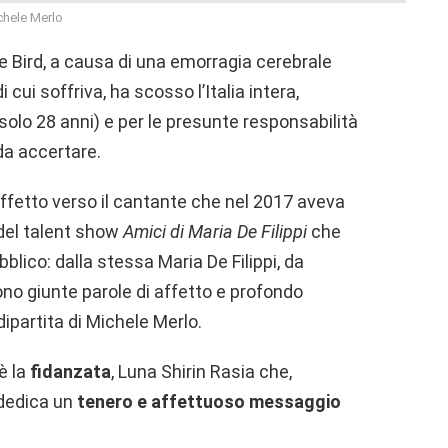
chele Merlo
ike Bird, a causa di una emorragia cerebrale
cui soffriva, ha scosso l’Italia intera,
solo 28 anni) e per le presunte responsabilità
da accertare.
fetto verso il cantante che nel 2017 aveva
del talent show
Amici di Maria De Filippi
che
blico: dalla stessa Maria De Filippi, da
ono giunte parole di affetto e profondo
ipartita di Michele Merlo.
è la
fidanzata
, Luna Shirin Rasia che,
 dedica un
tenero e affettuoso messaggio