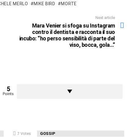
CHELE MERLO
MIKE BIRD
MORTE
Next article
Mara Venier si sfoga su Instagram
contro il dentista e racconta il suo
incubo: “ho perso sensibilità di parte del
viso, bocca, gola…”
5
Points
7
Votes
GOSSIP