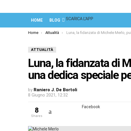
SCARICA L’APP
HOME
BLOG
You are here:
Home
Attualità
Luna, la fidanzata di Michele Merlo, pubblica una dedica speciale per 
ATTUALITÀ
Luna, la fidanzata di 
una dedica speciale per
by
Raniero J. De Bortoli
8 Giugno 2021, 12:32
Facebook
8
shares