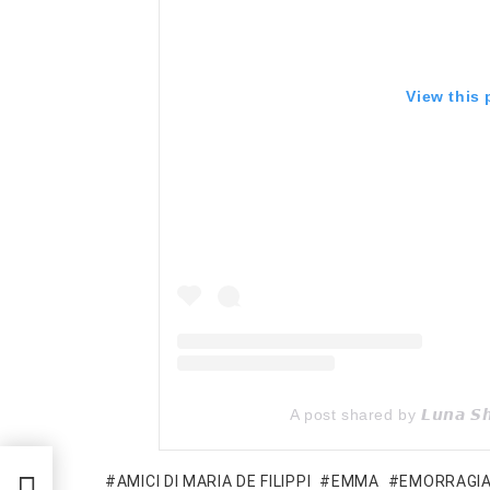
View this
A post shared by 𝙇𝙪𝙣𝙖 𝙎𝙝
ono
AMICI DI MARIA DE FILIPPI
EMMA
EMORRAGIA
ltre