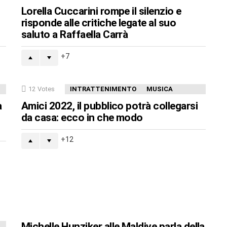
Lorella Cuccarini rompe il silenzio e
risponde alle critiche legate al suo
saluto a Raffaella Carrà
7
12
Votes
INTRATTENIMENTO
MUSICA
a
Amici 2022, il pubblico potrà collegarsi
da casa: ecco in che modo
12
Michelle Hunziker alle Maldive parla della