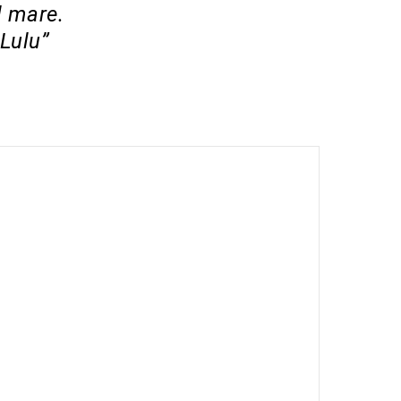
l mare.
Lulu”