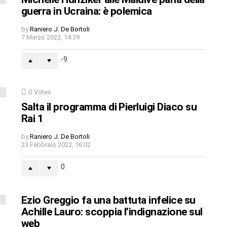
guerra in Ucraina: è polemica
by
Raniero J. De Bortoli
7 Marzo 2022, 14:39
-9
0
Votes
Salta il programma di Pierluigi Diaco su
Rai 1
by
Raniero J. De Bortoli
23 Febbraio 2022, 16:02
0
Ezio Greggio fa una battuta infelice su
Achille Lauro: scoppia l’indignazione sul
web