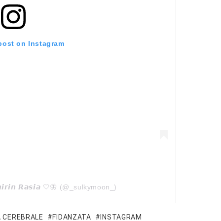
 post on Instagram
𝙞𝙧𝙞𝙣 𝙍𝙖𝙨𝙞𝙖 🤍🦋 (@_sulkymoon_)
 CEREBRALE
FIDANZATA
INSTAGRAM