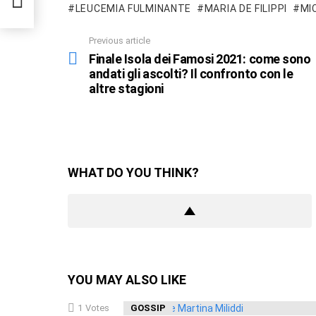
LEUCEMIA FULMINANTE
MARIA DE FILIPPI
MI
Previous article
See
more
Finale Isola dei Famosi 2021: come sono
andati gli ascolti? Il confronto con le
altre stagioni
WHAT DO YOU THINK?
YOU MAY ALSO LIKE
1
Votes
GOSSIP