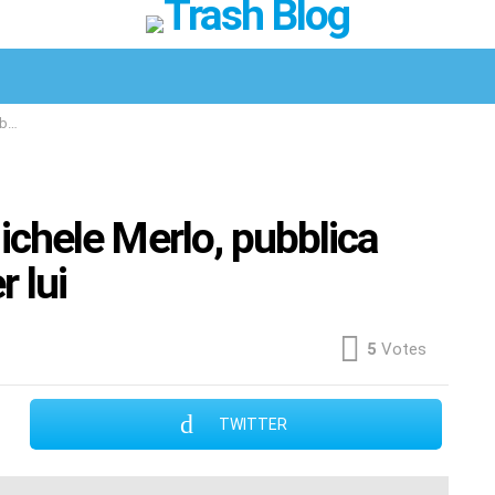
Facebook
Twitter
Instagram
Spotify
TikTok
lui
Michele Merlo, pubblica
 lui
5
Votes
TWITTER