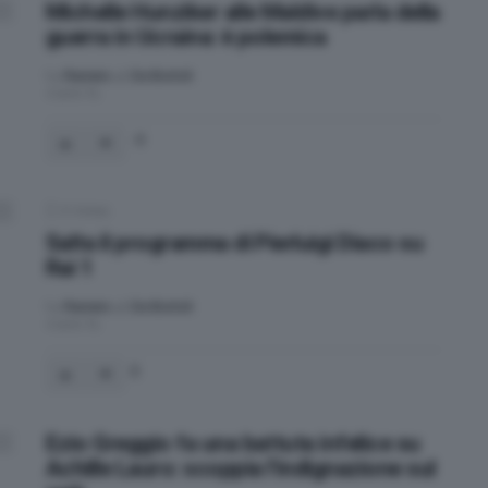
Michelle Hunziker alle Maldive parla della
guerra in Ucraina: è polemica
by
Raniero J. De Bortoli
4 anni fa
-9
0
Votes
Salta il programma di Pierluigi Diaco su
Rai 1
by
Raniero J. De Bortoli
4 anni fa
0
Ezio Greggio fa una battuta infelice su
Achille Lauro: scoppia l’indignazione sul