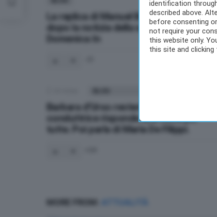
BLOG
mba!
identification throu
described above. Alt
La replica di Manuel Bortuzzo sui socia
before consenting or
dopo la notizia della sua assenza a
not require your cons
Domenica In
this website only. Y
this site and clicking
-31
34
Votes
BLOG
Barbara d’Urso resterà in Mediaset? La
conduttrice risponde una volta per
tutte. Poi parla di Maria De Filippi.
34
MORE FROM:
ATTUALITÀ