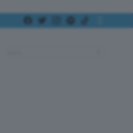
SEARCH
Search
for: