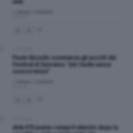
web
by
Raniero J. De Bortoli
4 anni fa
-12
16
Votes
Paolo Bonolis commenta gli ascolti del
Festival di Sanremo: “più facile senza
concorrenza”
by
Raniero J. De Bortoli
4 anni fa
16
13
Votes
Alda D’Eusanio rompe il silenzio dopo la