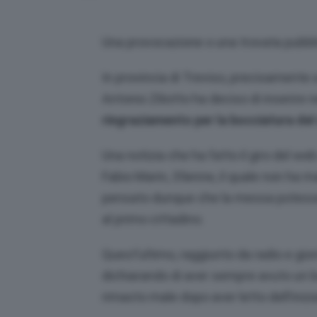
Una provocazione o una trovata pubblic
In provincia di Treviso, precisamente 
Antonio Ziliotto ha deciso di inserire
ringraziamento per la bocciatura del
Una notizia che ha fatto il giro del we
Fabio Marin, 35enne, il quale non ha 
pensato dunque che la messa potesse
al primo cittadino.
Quest’ultimo, raggiunto da radio e gio
dichiarando di aver sempre avuto un b
rimasto male dopo aver letto dell’inizia