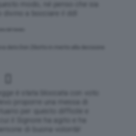
 questo modo, né penso che sia
 divino a bocciare il ddl
iere del Veneto
a dato Don Ziliotto in merito alla decisione
egge è stata bloccata con voto
levo proporre una messa di
uario per questo difficile e
cui il Signore ha agito e ha
persone di buona volontà!