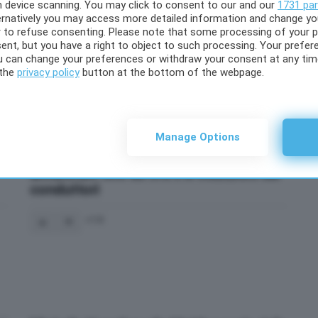
29
Votes
BLOG
gh device scanning. You may click to consent to our and our
1731 par
ernatively you may access more detailed information and change y
l
Salta l’ospitata di Manuel Bortuzzo a
 to refuse consenting. Please note that some processing of your 
Domenica In: la decisione di Mara Venier
ent, but you have a right to object to such processing. Your prefere
ou can change your preferences or withdraw your consent at any time
29
 the
privacy policy
button at the bottom of the webpage.
14
Votes
BLOG
Manage Options
Eurovision Song Contest 2022, gli ospiti
annunciati fino ad ora e le esibizioni dei
conduttori
14