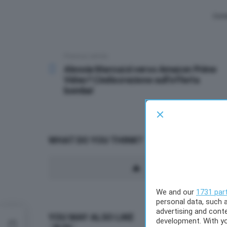
Corr
Previous article
See
more
Alessia Marcuzzi verso Amazon Prime
Video? L’indiscrezione sull’offerta
bomba!
WHAT DO YOU THINK?
We and our
1731 par
personal data, such a
advertising and cont
YOU MAY ALSO LIKE
e
development. With y