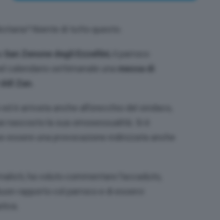
itaria? Niente di tutto questo.
a
San Zenone degli Ezzellini
, il parroco
 nel calendario settimanale una
messa di
 ddl Zan.
b ed è arrivata anche all’orecchio del sindaco,
mai nascosto la sua omosessualità. Si è
 essere una provocazione indirizzata anche
rnalisti, ha voluto commentare l’accaduto,
uon rapporto col parroco e di esserci
tiva.