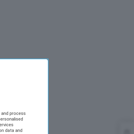
s and process
personalised
ervices
on data and
Gran