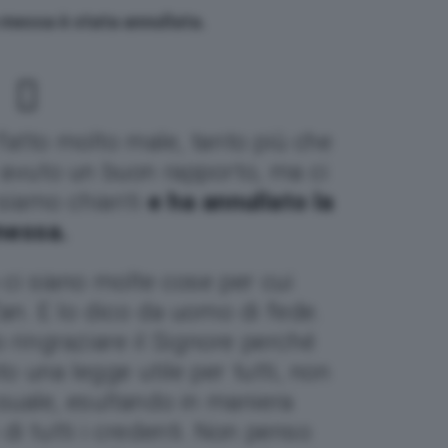
a messa è stata annullata.
atto molto male, tanto più che
 avuto un buon rapporto, ma ci
 siamo chiariti
e ha annullato la
essa.
ci siano molte cose per cui
 Zan. E lo dico da uomo di fede.
 ringraziare il Signore perché
to una legge utile per tutti, non
suale, esultando in maniera
di tutti i credenti. Non penso