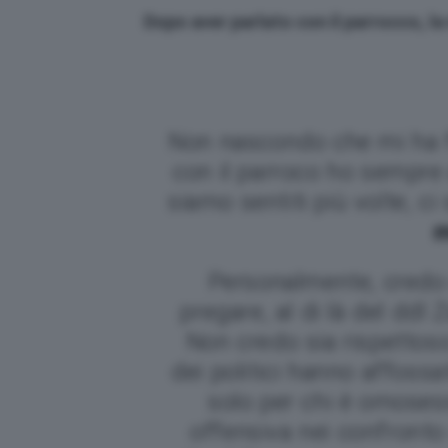
Dopo aver parlato con il parrocco, l
Non nascondo che mi ha f
con il parroco ho sempre
siamo sentiti più volte, ci
m
Personalmente, credo 
pregare, al di là del ddl
Non credo sia rispettoso
dei politici hanno affossa
solo per chi è omoses
offensiva nei confronto 