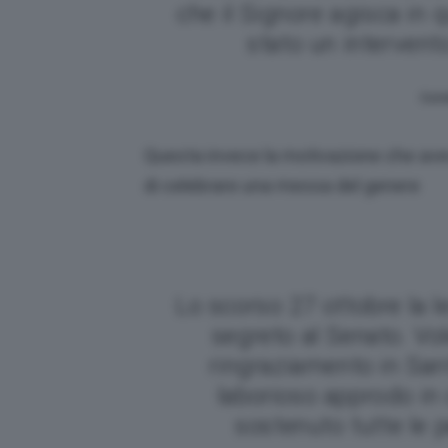
che il Signore agisca in
stato un intervento
Corr
Questa invece la motivazione che avev
di celebrare una messa del genere
Lo scorso 27 ottobre la l
segreto al Senato. Vo
ringraziamento in Sant
laborioso approdo in 
sostenuto tutte le 