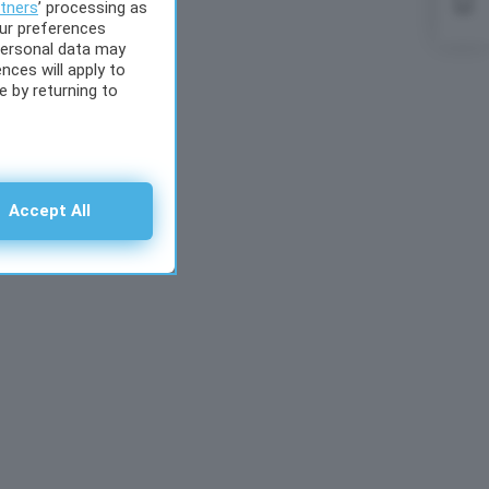
in b
tners
’ processing as
our preferences
personal data may
nces will apply to
 by returning to
Accept All