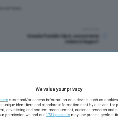
iere del Veneto
Next article
Grande Fratello Vip 6, concorrente
sviene in bagno?
-5
We value your privacy
Points
tners
store and/or access information on a device, such as cookie
s unique identifiers and standard information sent by a device for 
ent, advertising and content measurement, audience research and s
our permission we and our
1731 partners
may use precise geolocati