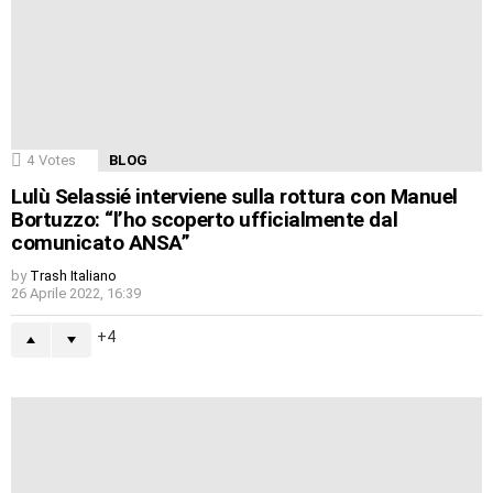
4
Votes
BLOG
Lulù Selassié interviene sulla rottura con Manuel
Bortuzzo: “l’ho scoperto ufficialmente dal
comunicato ANSA”
by
Trash Italiano
26 Aprile 2022, 16:39
4