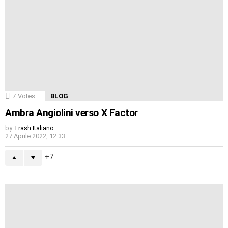
7
Votes
BLOG
Ambra Angiolini verso X Factor
by
Trash Italiano
27 Aprile 2022, 12:33
7