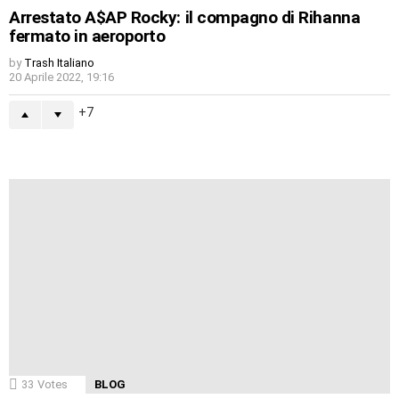
Arrestato A$AP Rocky: il compagno di Rihanna
fermato in aeroporto
by
Trash Italiano
20 Aprile 2022, 19:16
7
33
Votes
BLOG