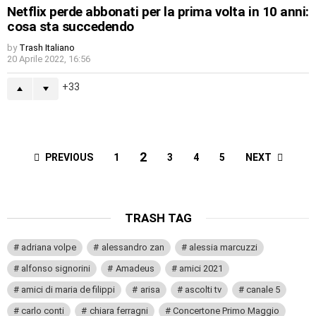
Netflix perde abbonati per la prima volta in 10 anni:
cosa sta succedendo
by
Trash Italiano
20 Aprile 2022, 16:56
33
2
PREVIOUS
NEXT
1
3
4
5
TRASH TAG
adriana volpe
alessandro zan
alessia marcuzzi
alfonso signorini
Amadeus
amici 2021
amici di maria de filippi
arisa
ascolti tv
canale 5
carlo conti
chiara ferragni
Concertone Primo Maggio