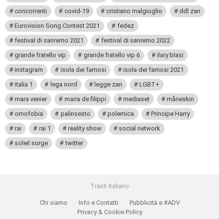
concorrenti
covid-19
cristiano malgioglio
ddl zan
Eurovision Song Contest 2021
fedez
festival di sanremo 2021
festival di sanremo 2022
grande fratello vip
grande fratello vip 6
ilary blasi
instagram
isola dei famosi
isola dei famosi 2021
italia 1
lega nord
legge zan
LGBT+
mara venier
maria de filippi
mediaset
måneskin
omofobia
palinsesto
polemica
Principe Harry
rai
rai 1
reality show
social network
soleil sorge
twitter
Trash Italiano
Chi siamo
Info e Contatti
Pubblicità e #ADV
Privacy & Cookie Policy