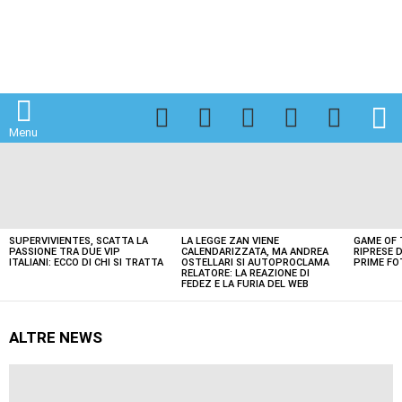
Facebook
Twitter
Instagram
Spotify
TikTok
S
Menu
LATEST
STORIES
SUPERVIVIENTES, SCATTA LA
LA LEGGE ZAN VIENE
GAME OF 
PASSIONE TRA DUE VIP
CALENDARIZZATA, MA ANDREA
RIPRESE D
ITALIANI: ECCO DI CHI SI TRATTA
OSTELLARI SI AUTOPROCLAMA
PRIME FO
RELATORE: LA REAZIONE DI
FEDEZ E LA FURIA DEL WEB
ALTRE NEWS