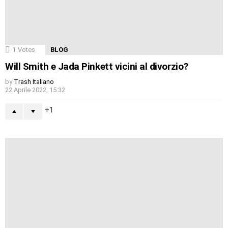
1
Votes
BLOG
Will Smith e Jada Pinkett vicini al divorzio?
by
Trash Italiano
22 Aprile 2022, 15:32
1