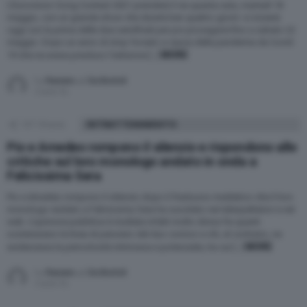
L’Eurovision Song Contest 2021 prenderà il via questa sera, martedì 18
maggio, con un grande show che durerà ben quattro giorni: si inizierà
oggi con la prima delle due semifinali per poi proseguire fino a sabato 22
maggio. Dopo un anno di stop forzato a causa della pandemia da Covid-
MORE
19 che ne aveva precluso l’edizione […]
by
Raniero J. De Bortoli
5 anni fa
107
Shares
INTRATTENIMENTO
Pio e Amedeo rompono il silenzio e rispondono alle
critiche sul loro monologo andato in onda a
Felicissima Sera
Pio e Amedeo rompono il silenzio dopo il frastuono mediatico che il loro
monologo recitato a Felicissima Sera ha suscitato nei telespettatori e nel
web. L’opinione pubblica è risultata infatti molto divisa fra quanti
sostenevano la linea di pensiero del duo comico e chi, al contrario, ne
MORE
evidenziava la pericolosità intrinseca e potenziale, tra cui […]
by
Raniero J. De Bortoli
5 anni fa