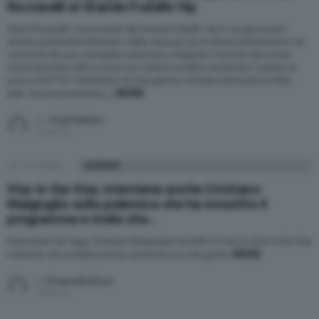
Ricciarelli al Grande Fratello Vip
Katia Ricciarelli, concorrente del Grande Fratello Vip 6, ha già acceso
diverse polemiche all’interno della casa per via di alcune esternazioni nei
confronti dei suoi coinquilini che hanno indignato il mondo dei social.
Come riportato nelle scorse ore, l’artista avrebbe esclamato “sembri un
poco ricch***e” riferendosi ad una giacca colorata indossata da Alex
MORE
Belli. Successivamente […]
by
Trash Italiano
5 anni fa
19
Shares
GOSSIP
Star in the Star, interviene anche Cristiano
Malgioglio sulla polemica che ha investito il
programma e rivela che…
Intervistato da Oggi, Cristiano Malgioglio ha detto la sua su Star in the Star
MORE
rivelando che avrebbe potuto essere lui uno dei giudici
by
Emanuela Bruco
5 anni fa