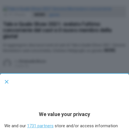
97
Shares
NEWS
Tale e Quale Show 2021: svelato l’ultimo
concorrente del cast e il nuovo membro della
giuria!
Si aggiungono due nuovi nomi al cast di Tale e Quale Show 2021: Simone
MORE
Montedoro sarà concorrente, Cristiano Malgioglio un giurato
by
Emanuela Bruco
5 anni fa
31
Shares
NEWS
Cambiamenti nella giuria di Tale e Quale Show
2021: ecco i super nomi che potrebbero entrare
Secondo quanto riportato da TVBlog potrebbero esserci importanti
cambiamenti nel cast della giuria di Tale e Quale Show 2021: ecco quali
We value your privacy
MORE
We and our
by
Emanuela Bruco
1731 partners
store and/or access information