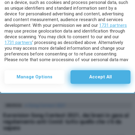
5 anni fa
on a device, such as cookies and process personal data, such
as unique identifiers and standard information sent by a
device for personalised advertising and content, advertising
4
Shares
ATTUALITÀ
MUSICA
and content measurement, audience research and services
Cristiano Malgioglio parla della polemica sui
development. With your permission we and our
1731 partners
Måneskin e critica la stampa francese con un post
may use precise geolocation data and identification through
device scanning. You may click to consent to our and our
su Instagram
1731 partners
’ processing as described above. Alternatively
Cristiano Malgioglio è voluto intervenire sulla scottante polemica che è
you may access more detailed information and change your
seguita alla vittoria dei Måneskin all’Eurovision Song Contest. In buona
preferences before consenting or to refuse consenting.
sostanza, l’EBU, European Broadcasting Union, che promuove e
Please note that some processing of your personal data may
organizza l’Eurovision Song Contest, ha archiviato la polemica che ha
not require your consent, but you have a right to object to
coinvolto il frontman dei Måneskin, Damiano David, accusato di aver
such processing. Your preferences will apply to this website
MORE
sniffato cocaina durante la diretta tv della […]
only. You can change your preferences or withdraw your
Manage Options
Accept All
consent at any time by returning to this site and clicking the
by
Raniero J. De Bortoli
privacy policy
button at the bottom of the webpage.
5 anni fa
MUSICA
Eurovision Song Contest 2021, dai brani in gara al
regolamento anti Covid: tutto quello che c’è da
sapere