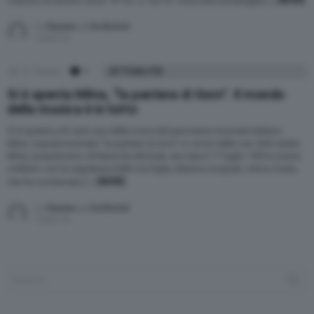
MORE
l’utilizzo di termini come “fr**io” e “ne**o” viste tutte le battaglie […]
by
Raniero J. De Bortoli
5 anni fa
22
Shares
1
Comment
ATTUALITÀ
Si è spenta Milva, “la pantera di Goro”. Il mondo
della musica è in lutto
Si è spenta a 81 anni una delle icone del panorama musicale italiano:
Milva, soprannominata “la pantera di Goro” in onore della sua città natale.
Milva, pseudonimo di Maria Ilva Biolcati, era nata il 17 luglio 1939 e viveva
a Milano con la segretaria Edith e la figlia, Martina Corgnati, critica d’arte,
MORE
che ha confermato […]
by
Raniero J. De Bortoli
5 anni fa
Search
for: