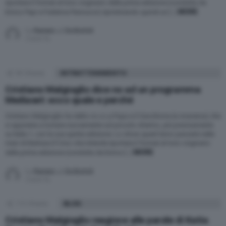
riportare il format al tono originario della prima edizione (condotta da
MORE
Enrico Papi e Federica Panicucci) ripristinando quindi un […]
by
Raniero J. De Bortoli
5 anni fa
90
Shares
INTRATTENIMENTO
Cristiano Malgioglio dice no ad un programma
Mediaset: ecco quale e perché
Cristiano Malgioglio ha detto no a La Pupa e il Secchione (e viceversa) che
si appresta a tornare nuovamente sul piccolo shermo, più precisamente
su Italia 1, con la sua quinta edizione. Lo show quest’anno passerà nelle
mani di Barbara D’Urso che intende riportare il format al tono originario
MORE
della prima edizione (condotta da Enrico […]
by
Raniero J. De Bortoli
5 anni fa
115
Shares
BLOG
Cristiano Malgioglio reagisce alle parole di Katia