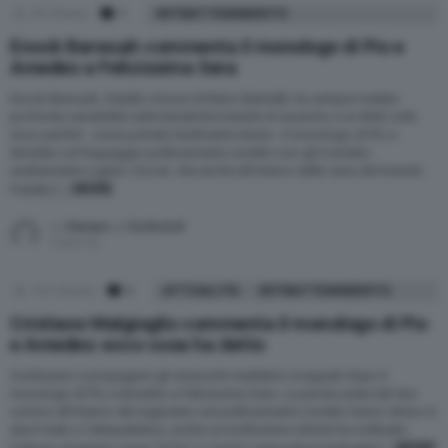
49
Shares
1
Comment
INTRATTENIMENTO
Enock Barwuah commenta il monologo di Pio e
Amedeo a Felicissima Sera
Enock Barwuah, fratello minore di Mario Balotelli, ha sempre rivelato
profonda sensibilità sulle tematiche inerenti al razzismo e ai diritti civili;
ecco perché - come potrete facilmente intuire - il monologo di Pio e
Amedeo sul linguaggio politicamente corretto non gli è andato
esattamente a genio. Enock, che anche all’interno della casa del Grande
MORE
Fratello […]
by
Raniero J. De Bortoli
5 anni fa
126
Shares
2
Comments
ATTUALITÀ
INTRATTENIMENTO
Cristiano Malgioglio commenta il monologo di Pio
e Amedeo: ecco cosa ha detto
Continuano a propagarsi gli strascichi mediatici scoppiati dopo il
monologo di Pio e Amedeo a Felicissima Sera. Le parole usate dal duo
comico all’interno del segmento sul politicamente corretto hanno diviso in
due il web e i telespettatori, anche se moltissime critiche ha sollevato