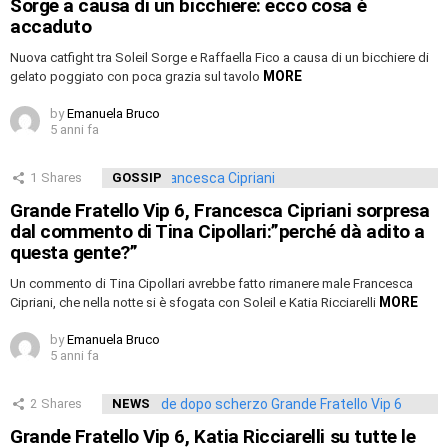
Sorge a causa di un bicchiere: ecco cosa è
accaduto
Nuova catfight tra Soleil Sorge e Raffaella Fico a causa di un bicchiere di
MORE
gelato poggiato con poca grazia sul tavolo
by
Emanuela Bruco
5 anni fa
1
Shares
GOSSIP
Grande Fratello Vip 6, Francesca Cipriani sorpresa
dal commento di Tina Cipollari:”perché dà adito a
questa gente?”
Un commento di Tina Cipollari avrebbe fatto rimanere male Francesca
MORE
Cipriani, che nella notte si è sfogata con Soleil e Katia Ricciarelli
by
Emanuela Bruco
5 anni fa
2
Shares
NEWS
Grande Fratello Vip 6, Katia Ricciarelli su tutte le