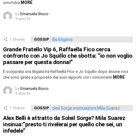
MORE
omofoba
by
Emanuela Bruco
5 anni fa
1
Shares
GOSSIP
Grande Fratello Vip 6, Raffaella Fico cerca
confronto con Jo Squillo che sbotta: “io non voglio
passare per questa donna!”
È scoppiata una litigata tra Raffaella Fico e Jo Squillo dopo alcune voci
MORE
che sono girate a proposito dei suoi rapporti con i concorrenti
by
Emanuela Bruco
5 anni fa
1
Shares
GOSSIP
Alex Belli è attratto da Soleil Sorge? Mila Suarez
insinua:”presto ti rivelerai per quello che sei, un
infedele”