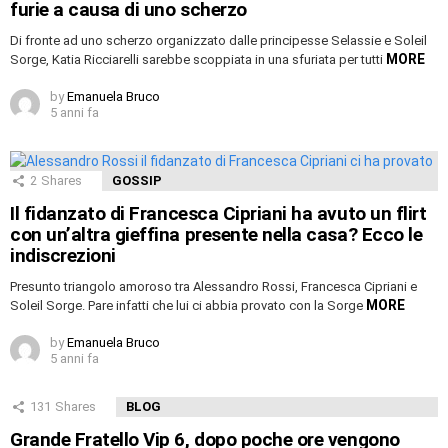
furie a causa di uno scherzo
Di fronte ad uno scherzo organizzato dalle principesse Selassie e Soleil
MORE
Sorge, Katia Ricciarelli sarebbe scoppiata in una sfuriata per tutti
by
Emanuela Bruco
5 anni fa
2
Shares
GOSSIP
Il fidanzato di Francesca Cipriani ha avuto un flirt
con un’altra gieffina presente nella casa? Ecco le
indiscrezioni
Presunto triangolo amoroso tra Alessandro Rossi, Francesca Cipriani e
MORE
Soleil Sorge. Pare infatti che lui ci abbia provato con la Sorge
by
Emanuela Bruco
5 anni fa
131
Shares
BLOG
Grande Fratello Vip 6, dopo poche ore vengono