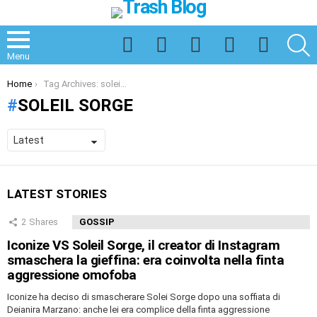
Facebook
Twitter
Instagram
Spotify
TikTok
S
Menu
You are here:
Home
Tag Archives: soleil sorge
SOLEIL SORGE
LATEST STORIES
2
Shares
GOSSIP
Iconize VS Soleil Sorge, il creator di Instagram
smaschera la gieffina: era coinvolta nella finta
aggressione omofoba
Iconize ha deciso di smascherare Solei Sorge dopo una soffiata di
Deianira Marzano: anche lei era complice della finta aggressione