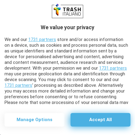
Il Collegio, come è andata la prima puntata
We value your privacy
WHAT DO YOU THINK?
We and our
1731 partners
store and/or access information
on a device, such as cookies and process personal data, such
-2
as unique identifiers and standard information sent by a
Points
device for personalised advertising and content, advertising
and content measurement, audience research and services
development. With your permission we and our
1731 partners
may use precise geolocation data and identification through
YOU MAY ALSO LIKE
device scanning. You may click to consent to our and our
1731 partners
’ processing as described above. Alternatively
15
Votes
GOSSIP
you may access more detailed information and change your
preferences before consenting or to refuse consenting.
Grande Fratello Vip 6, spuntano anche ex volti di
Please note that some processing of your personal data may
Amici di Maria nel cast: i possibili concorrenti
not require your consent, but you have a right to object to
such processing. Your preferences will apply to this website
15
only. You can change your preferences or withdraw your
Manage Options
Accept All
consent at any time by returning to this site and clicking the
privacy policy
button at the bottom of the webpage.