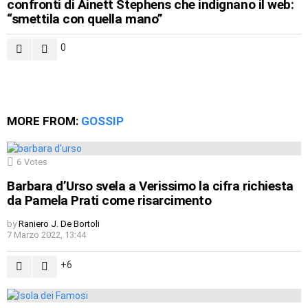
confronti di Ainett Stephens che indignano il web:
“smettila con quella mano”
0
MORE FROM:
GOSSIP
6
Votes
Barbara d’Urso svela a Verissimo la cifra richiesta
da Pamela Prati come risarcimento
by
Raniero J. De Bortoli
7 Marzo 2022, 13:44
6