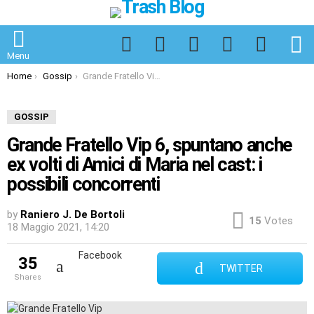
Facebook
Twitter
Instagram
Spotify
TikTok
S
Menu
You are here:
Home
Gossip
Grande Fratello Vip 6, spuntano anche ex volti di Amici di Maria nel cast: i possibili concorrenti
GOSSIP
Grande Fratello Vip 6, spuntano anche
ex volti di Amici di Maria nel cast: i
possibili concorrenti
by
Raniero J. De Bortoli
15
Votes
18 Maggio 2021, 14:20
Facebook
35
TWITTER
shares