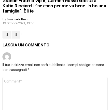
Grande Fratello Vip 6, Carmen Russo sbotta a
Katia Ricciarelli:”se esco per me va bene. Io ho una
famiglia”. È lite
by
Emanuela Bruco
19 Ottobre 2021, 13:56
0
LASCIA UN COMMENTO
Il tuo indirizzo email non sarà pubblicato.
I campi obbligatori sono
contrassegnati
*
Commento
*