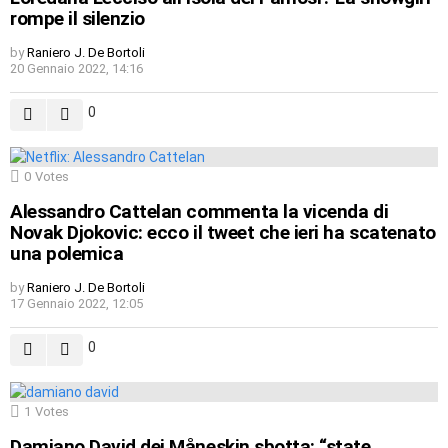
rompe il silenzio
by
Raniero J. De Bortoli
20 Gennaio 2022, 14:16
0
0
Votes
Alessandro Cattelan commenta la vicenda di
Novak Djokovic: ecco il tweet che ieri ha scatenato
una polemica
by
Raniero J. De Bortoli
17 Gennaio 2022, 12:05
0
1
Votes
Damiano David dei Måneskin sbotta: “state