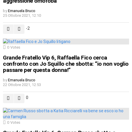
aggressione omofoba
by
Emanuela Bruco
25 Ottobre 2021, 12:10
-2
0
Votes
Grande Fratello Vip 6, Raffaella Fico cerca
confronto con Jo Squillo che sbotta: “io non voglio
passare per questa donna!”
by
Emanuela Bruco
22 Ottobre 2021, 12:53
0
0
Votes