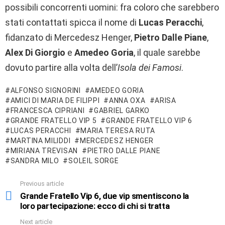
possibili concorrenti uomini: fra coloro che sarebbero
stati contattati spicca il nome di
Lucas Peracchi
,
fidanzato di Mercedesz Henger,
Pietro Dalle Piane
,
Alex Di Giorgio
e
Amedeo Goria
, il quale sarebbe
dovuto partire alla volta dell’
Isola dei Famosi
.
ALFONSO SIGNORINI
AMEDEO GORIA
AMICI DI MARIA DE FILIPPI
ANNA OXA
ARISA
FRANCESCA CIPRIANI
GABRIEL GARKO
GRANDE FRATELLO VIP 5
GRANDE FRATELLO VIP 6
LUCAS PERACCHI
MARIA TERESA RUTA
MARTINA MILIDDI
MERCEDESZ HENGER
MIRIANA TREVISAN
PIETRO DALLE PIANE
SANDRA MILO
SOLEIL SORGE
Previous article
See
more
Grande Fratello Vip 6, due vip smentiscono la
loro partecipazione: ecco di chi si tratta
Next article