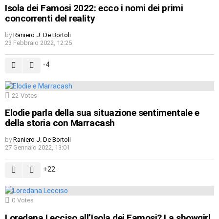
Isola dei Famosi 2022: ecco i nomi dei primi
concorrenti del reality
by
Raniero J. De Bortoli
23 Febbraio 2022, 12:25
-4
22
Votes
Elodie parla della sua situazione sentimentale e
della storia con Marracash
by
Raniero J. De Bortoli
27 Gennaio 2022, 13:01
22
0
Votes
Loredana Lecciso all’Isola dei Famosi? La showgirl