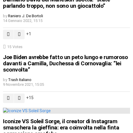
parlando troppo, non sono un giocattolo”
by
Raniero J. De Bortoli
14 Gennaio 2022, 15:15
1
15
Votes
Joe Biden avrebbe fatto un peto lungo e rumoroso
davanti a Camilla, Duchessa di Cornovaglia: “lei
sconvolta”
by
Trash Italiano
9 Novembre 2021, 15:05
15
Iconize VS Soleil Sorge, il creator di Instagram
smaschera la gieffina: era coinvolta nella finta