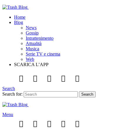
Home
Blog
News
Gossip
Intrattenimento
Attualità
Musica
Serie TV e cinema
Web
SCARICA L’APP
Search
Search for:
Search
Menu