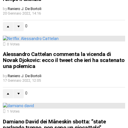
by
Raniero J. De Bortoli
20 Gennaio 2022, 14:16
0
0
Votes
Alessandro Cattelan commenta la vicenda di
Novak Djokovic: ecco il tweet che ieri ha scatenato
una polemica
by
Raniero J. De Bortoli
17 Gennaio 2022, 12:05
0
1
Votes
Damiano David dei Måneskin sbotta: “state
parlando troppo, non sono un giocattolo”