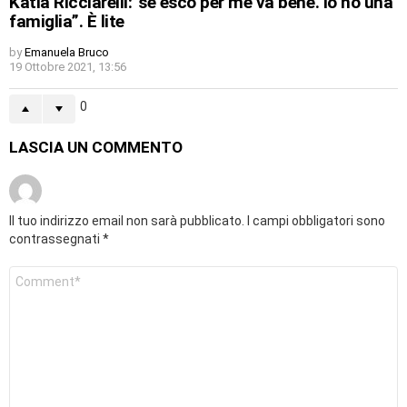
Katia Ricciarelli:”se esco per me va bene. Io ho una
famiglia”. È lite
by
Emanuela Bruco
19 Ottobre 2021, 13:56
0
LASCIA UN COMMENTO
Il tuo indirizzo email non sarà pubblicato.
I campi obbligatori sono
contrassegnati
*
Commento
*