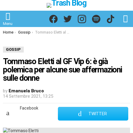
Facebook
Twitter
Instagram
Spotify
TikTok
S
Menu
You are here:
Home
Gossip
Tommaso Eletti al GF Vip 6: è già polemica per alcune sue affermazioni sulle donne
GOSSIP
Tommaso Eletti al GF Vip 6: è già
polemica per alcune sue affermazioni
sulle donne
by
Emanuela Bruco
14 Settembre 2021, 13:25
Facebook
TWITTER