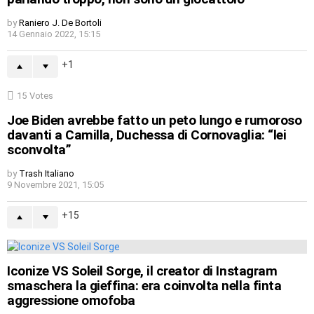
by
Raniero J. De Bortoli
14 Gennaio 2022, 15:15
1
15
Votes
Joe Biden avrebbe fatto un peto lungo e rumoroso
davanti a Camilla, Duchessa di Cornovaglia: “lei
sconvolta”
by
Trash Italiano
9 Novembre 2021, 15:05
15
Iconize VS Soleil Sorge, il creator di Instagram
smaschera la gieffina: era coinvolta nella finta
aggressione omofoba