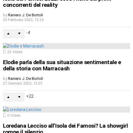
concorrenti del reality
by
Raniero J. De Bortoli
23 Febbraio 2022, 12:25
-4
22
Votes
Elodie parla della sua situazione sentimentale e
della storia con Marracash
by
Raniero J. De Bortoli
27 Gennaio 2022, 13:01
22
0
Votes
Loredana Lecciso all’Isola dei Famosi? La showgirl
rompe il silenzio