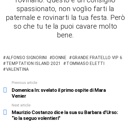
rovinano. Questo è un consiglio
spassionato, non voglio farti la
paternale e rovinarti la tua festa. Però
so che tu te la puoi cavare molto
bene.
ALFONSO SIGNORINI
DONNE
GRANDE FRATELLO VIP 6
TEMPTATION ISLAND 2021
TOMMASO ELETTI
VALENTINA
Previous article
See
more
Domenica In: svelato il primo ospite di Mara
Venier
Next article
Maurizio Costanzo dice la sua su Barbara d’Urso:
“io la seguo volentieri”