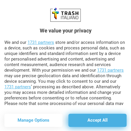
We value your privacy
La replica di Manuel Bortuzzo sui social dopo
We and our
1731 partners
store and/or access information on
la notizia della sua assenza a Domenica In
a device, such as cookies and process personal data, such as
unique identifiers and standard information sent by a device
by
Trash Italiano
for personalised advertising and content, advertising and
4 anni fa
content measurement, audience research and services
development. With your permission we and our
1731 partners
-31
may use precise geolocation data and identification through
device scanning. You may click to consent to our and our
1731 partners
’ processing as described above. Alternatively
you may access more detailed information and change your
preferences before consenting or to refuse consenting.
Please note that some processing of your personal data may
not require your consent, but you have a right to object to
such processing. Your preferences will apply to this website
only. You can change your preferences or withdraw your
Manage Options
Accept All
consent at any time by returning to this site and clicking the