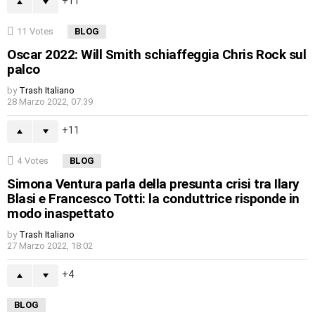
11
11
Votes
BLOG
Oscar 2022: Will Smith schiaffeggia Chris Rock sul
palco
by
Trash Italiano
28 Marzo 2022, 07:39
11
4
Votes
BLOG
Simona Ventura parla della presunta crisi tra Ilary
Blasi e Francesco Totti: la conduttrice risponde in
modo inaspettato
by
Trash Italiano
27 Marzo 2022, 18:02
4
BLOG