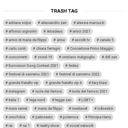
TRASH TAG
adriana volpe
alessandro zan
alessia marcuzzi
alfonso signorini
Amadeus
amici 2021
amici di maria de filippi
arisa
ascolti tv
canale 5
carlo conti
chiara ferragni
Concertone Primo Maggio
concorrenti
covid-19
cristiano malgioglio
ddl zan
Eurovision Song Contest 2021
fedez
festival di sanremo 2021
festival di sanremo 2022
grande fratello vip
grande fratello vip 6
ilary blasi
instagram
isola dei famosi
isola dei famosi 2021
italia 1
lega nord
legge zan
LGBT+
mara venier
maria de filippi
mediaset
måneskin
omofobia
palinsesto
polemica
Principe Harry
rai
rai 1
reality show
social network