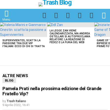
Facebook
Twitter
Instagram
Spotify
TikTok
S
Menu
LATEST
STORIES
LA LEGGE ZAN VIENE
CALENDARIZZATA, MA ANDREA
OSTELLARI SI AUTOPROCLAMA
RELATORE: LA REAZIONE DI
SUPERVIVIENTES, SCATTA LA
GAME OF 
FEDEZ E LA FURIA DEL WEB
PASSIONE TRA DUE VIP
RIPRESE D
ITALIANI: ECCO DI CHI SI TRATTA
PRIME FO
ALTRE NEWS
BLOG
Pamela Prati nella prossima edizione del Grande
Fratello Vip?
by
Trash Italiano
9 Aprile 2022, 16:41