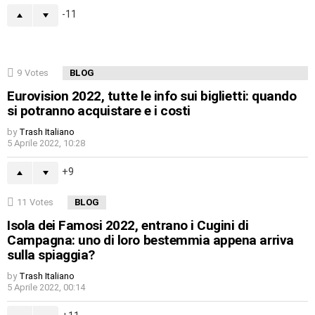
-11
9
Votes
BLOG
Eurovision 2022, tutte le info sui biglietti: quando
si potranno acquistare e i costi
by
Trash Italiano
5 Aprile 2022, 10:28
9
11
Votes
BLOG
Isola dei Famosi 2022, entrano i Cugini di
Campagna: uno di loro bestemmia appena arriva
sulla spiaggia?
by
Trash Italiano
5 Aprile 2022, 00:14