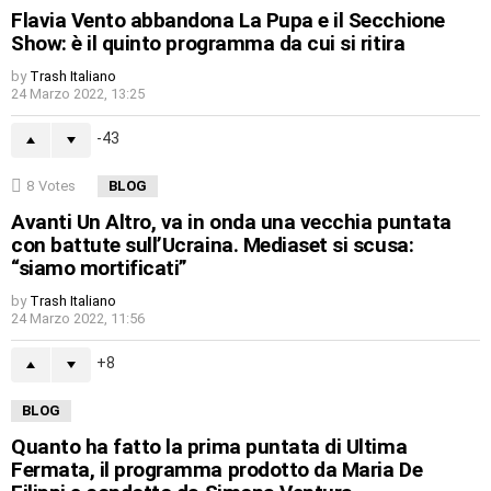
Flavia Vento abbandona La Pupa e il Secchione
Show: è il quinto programma da cui si ritira
by
Trash Italiano
24 Marzo 2022, 13:25
-43
8
Votes
BLOG
Avanti Un Altro, va in onda una vecchia puntata
con battute sull’Ucraina. Mediaset si scusa:
“siamo mortificati”
by
Trash Italiano
24 Marzo 2022, 11:56
8
BLOG
Quanto ha fatto la prima puntata di Ultima
Fermata, il programma prodotto da Maria De