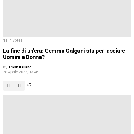
7
Votes
La fine di un’era: Gemma Galgani sta per lasciare
Uomini e Donne?
by
Trash Italiano
28 Aprile 2022, 13:46
7