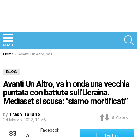
S
Menu
You are here:
Home
Avanti Un Altro, va in onda una vecchia puntata con battute sull’Ucraina. Mediaset si scusa: “siamo mortificati”
BLOG
Avanti Un Altro, va in onda una vecchia
puntata con battute sull’Ucraina.
Mediaset si scusa: “siamo mortificati”
by
Trash Italiano
8
Votes
24 Marzo 2022, 11:56
Facebook
83
Twitter