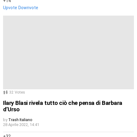
14
Upvote
Downvote
32
Votes
Ilary Blasi rivela tutto ciò che pensa di Barbara
d’Urso
by
Trash Italiano
28 Aprile 2022, 14:41
32