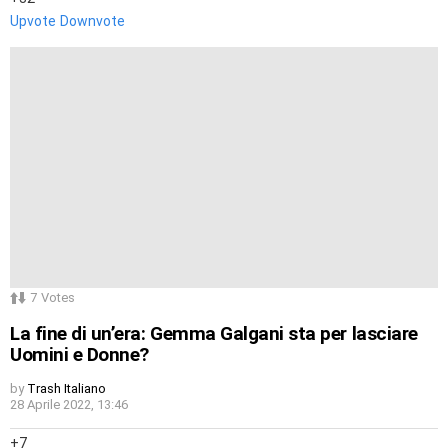
Upvote
Downvote
7
Votes
La fine di un’era: Gemma Galgani sta per lasciare
Uomini e Donne?
by
Trash Italiano
28 Aprile 2022, 13:46
7