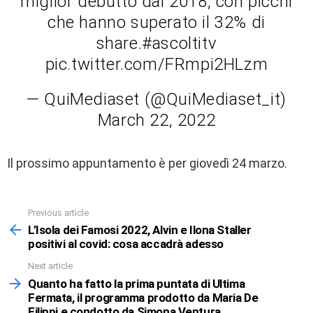
miglior debutto dal 2018, con picchi
che hanno superato il 32% di
share.#ascoltitv
pic.twitter.com/FRmpi2HLzm
— QuiMediaset (@QuiMediaset_it)
March 22, 2022
Il prossimo appuntamento è per giovedì 24 marzo.
Previous article
See
more
L’Isola dei Famosi 2022, Alvin e Ilona Staller
positivi al covid: cosa accadrà adesso
Next article
Quanto ha fatto la prima puntata di Ultima
Fermata, il programma prodotto da Maria De
Filippi e condotto da Simona Ventura