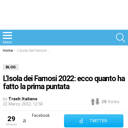
S
Menu
You are here:
Home
L’Isola dei Famosi 2022: ecco quanto ha fatto la prima puntata
BLOG
L’Isola dei Famosi 2022: ecco quanto ha
fatto la prima puntata
by
Trash Italiano
28
Votes
22 Marzo 2022, 12:50
Facebook
29
TWITTER
shares