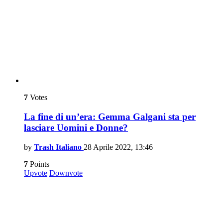
7
Votes
La fine di un’era: Gemma Galgani sta per
lasciare Uomini e Donne?
by
Trash Italiano
28 Aprile 2022, 13:46
7
Points
Upvote
Downvote