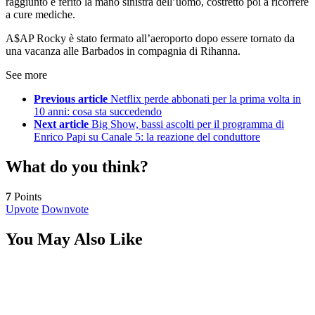
raggiunto e ferito la mano sinistra dell’uomo, costretto poi a ricorrere
a cure mediche.
A$AP Rocky è stato fermato all’aeroporto dopo essere tornato da
una vacanza alle Barbados in compagnia di Rihanna.
See more
Previous article
Netflix perde abbonati per la prima volta in
10 anni: cosa sta succedendo
Next article
Big Show, bassi ascolti per il programma di
Enrico Papi su Canale 5: la reazione del conduttore
What do you think?
7
Points
Upvote
Downvote
You May Also Like