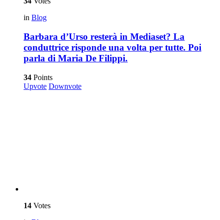
34
Votes
in
Blog
Barbara d’Urso resterà in Mediaset? La
conduttrice risponde una volta per tutte. Poi
parla di Maria De Filippi.
34
Points
Upvote
Downvote
14
Votes