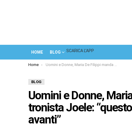
SCARICA L’APP
HOME
BLOG
You are here:
Home
Uomini e Donne, Maria De Filippi manda via il tronista Joele: “questo trono non può andare avanti”
BLOG
Uomini e Donne, Maria 
tronista Joele: “quest
avanti”