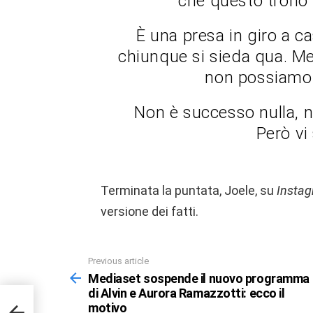
che questo trono 
È una presa in giro a c
chiunque si sieda qua. Met
non possiamo 
Non è successo nulla, ne
Però vi
Terminata la puntata, Joele, su
Insta
versione dei fatti.
Previous article
See
more
Mediaset sospende il nuovo programma
di Alvin e Aurora Ramazzotti: ecco il
ma di
motivo