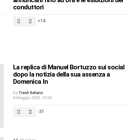
annunciati fino ad ora e le esibizioni dei
conduttori
14
La replica di Manuel Bortuzzo sui social
dopo la notizia della sua assenza a
Domenica In
by
Trash Italiano
8 Maggio 2022, 15:20
-31