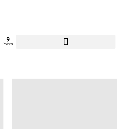
9
Points