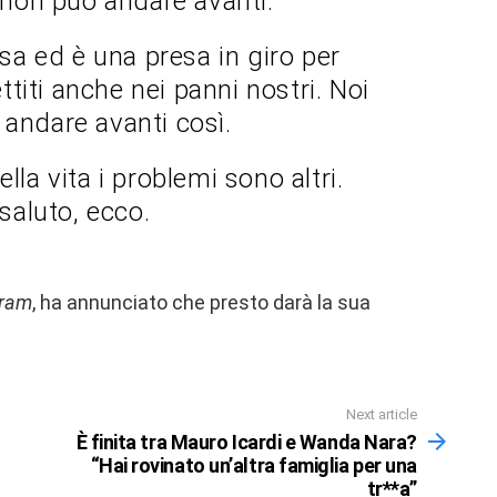
non può andare avanti.
asa ed è una presa in giro per
titi anche nei panni nostri. Noi
andare avanti così.
lla vita i problemi sono altri.
 saluto, ecco.
gram
, ha annunciato che presto darà la sua
Next article
È finita tra Mauro Icardi e Wanda Nara?
“Hai rovinato un’altra famiglia per una
tr**a”