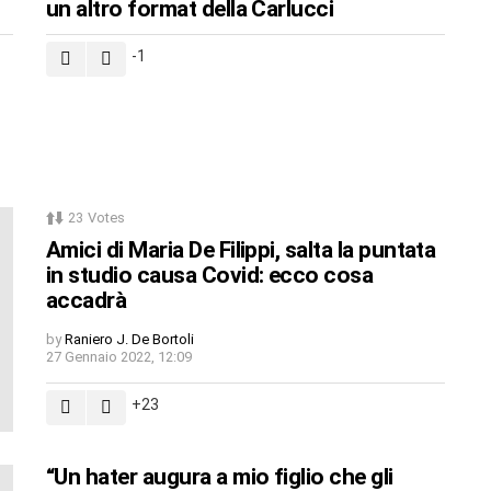
un altro format della Carlucci
-1
23
Votes
Amici di Maria De Filippi, salta la puntata
in studio causa Covid: ecco cosa
accadrà
by
Raniero J. De Bortoli
27 Gennaio 2022, 12:09
23
“Un hater augura a mio figlio che gli