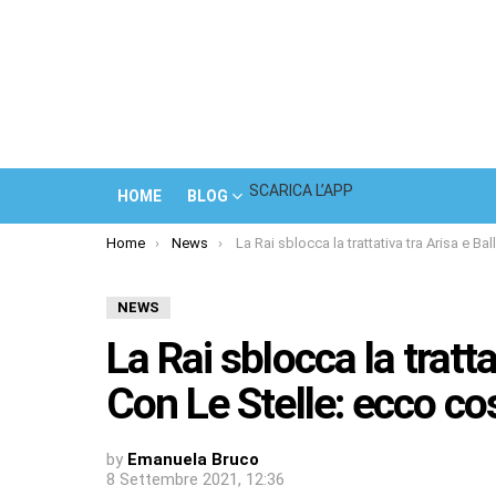
SCARICA L’APP
HOME
BLOG
You are here:
Home
News
La Rai sblocca la trattativa tra Arisa e Ballando Con Le Stelle: ecco cosa è successo
NEWS
La Rai sblocca la tratt
Con Le Stelle: ecco c
by
Emanuela Bruco
8 Settembre 2021, 12:36