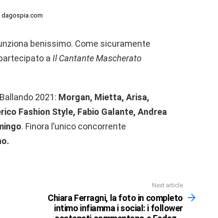
: dagospia.com
sa funziona benissimo. Come sicuramente
 partecipato a
Il Cantante Mascherato
 Ballando 2021:
Morgan, Mietta, Arisa,
erico Fashion Style, Fabio Galante, Andrea
amingo
. Finora l’unico concorrente
no.
Next article
Chiara Ferragni, la foto in completo
intimo infiamma i social: i follower