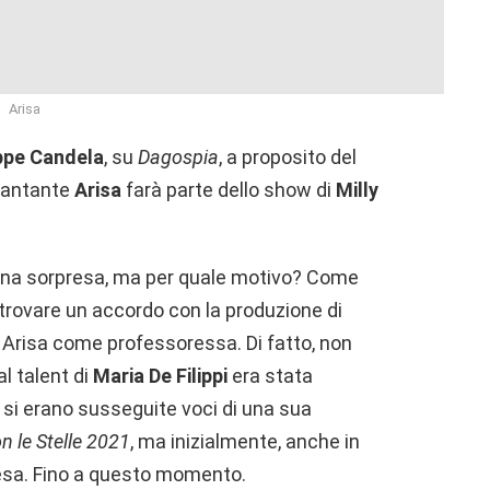
Arisa
ppe Candela
, su
Dagospia
, a proposito del
 cantante
Arisa
farà parte dello show di
Milly
una sorpresa, ma per quale motivo? Come
l trovare un accordo con la produzione di
 Arisa come professoressa. Di fatto, non
l talent di
Maria De Filippi
era stata
 si erano susseguite voci di una sua
n le Stelle 2021
, ma inizialmente, anche in
tesa. Fino a questo momento.