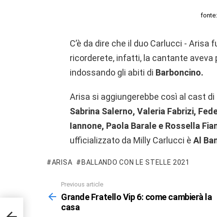
fonte
C’è da dire che il duo Carlucci - Ari
ricorderete, infatti, la cantante aveva
indossando gli abiti di
Barboncino.
Arisa si aggiungerebbe così al cast di
Sabrina Salerno, Valeria Fabrizi, Fed
Iannone, Paola Barale e Rossella Fi
ufficializzato da Milly Carlucci è
Al Ba
ARISA
BALLANDO CON LE STELLE 2021
Previous article
See
more
Grande Fratello Vip 6: come cambierà la
casa
la