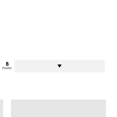
8
Points