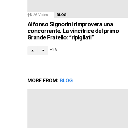
26
Votes
BLOG
Alfonso Signorini rimprovera una
concorrente. La vincitrice del primo
Grande Fratello: “ripigliati”
26
MORE FROM:
BLOG