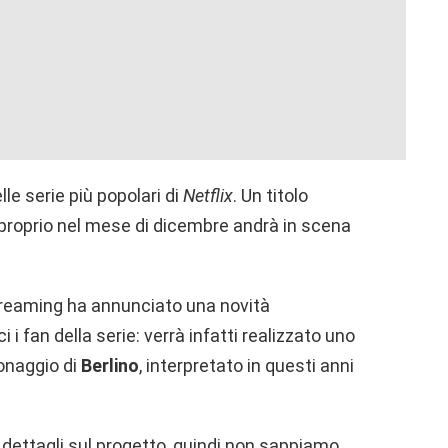
e serie più popolari di
Netflix
. Un titolo
 proprio nel mese di dicembre andrà in scena
treaming ha annunciato una novità
i fan della serie: verrà infatti realizzato uno
onaggio di
Berlino
, interpretato in questi anni
i dettagli sul progetto, quindi non sappiamo