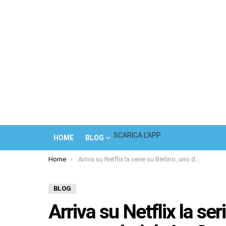
SCARICA L’APP
HOME
BLOG
You are here:
Home
Arriva su Netflix la serie su Berlino, uno dei protagonisti de La Casa di Carta
BLOG
Arriva su Netflix la ser