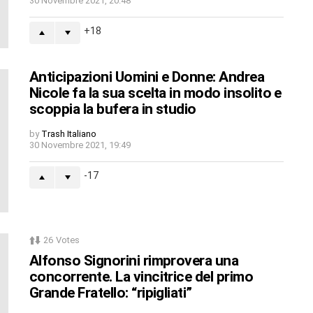
30 Novembre 2021, 20:48
18
Anticipazioni Uomini e Donne: Andrea
Nicole fa la sua scelta in modo insolito e
scoppia la bufera in studio
by
Trash Italiano
30 Novembre 2021, 19:49
-17
26
Votes
Alfonso Signorini rimprovera una
concorrente. La vincitrice del primo
Grande Fratello: “ripigliati”