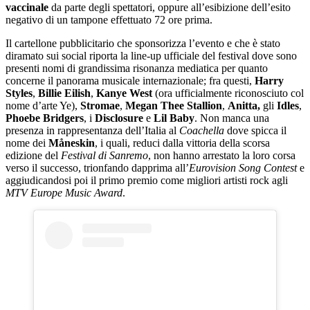
vaccinale
da parte degli spettatori, oppure all’esibizione dell’esito
negativo di un tampone effettuato 72 ore prima.
Il cartellone pubblicitario che sponsorizza l’evento e che è stato
diramato sui social riporta la line-up ufficiale del festival dove sono
presenti
nomi di grandissima risonanza mediatica per quanto
concerne il panorama musicale internazionale; fra questi,
Harry
Styles
,
Billie Eilish
,
Kanye West
(ora ufficialmente riconosciuto col
nome d’arte Ye),
Stromae
,
Megan Thee Stallion
,
Anitta,
gli
Idles
,
Phoebe Bridgers
, i
Disclosure
e
Lil Baby
. Non manca una
presenza in rappresentanza dell’Italia al
Coachella
dove spicca il
nome dei
Måneskin
, i quali, reduci dalla vittoria della scorsa
edizione del
Festival di Sanremo
, non hanno arrestato la loro corsa
verso il successo, trionfando dapprima all’
Eurovision Song Contest
e
aggiudicandosi poi il primo premio come migliori artisti rock agli
MTV Europe Music Award
.