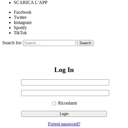
SCARICA L’APP
Facebook
Twitter
Instagram
Spotify
TikTok
Search for:
Search
Log In
Nome
utente
Sign
o
Password
In
indirizzo
email
Ricordami
Forgot password?