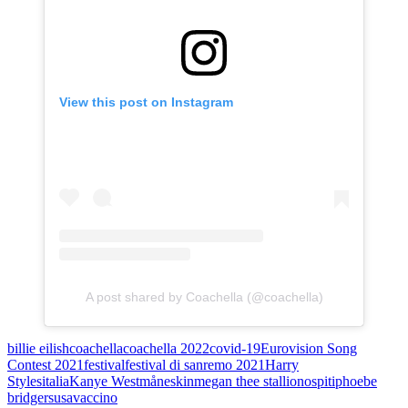
View this post on Instagram
A post shared by Coachella (@coachella)
billie eilish
coachella
coachella 2022
covid-19
Eurovision Song
Contest 2021
festival
festival di sanremo 2021
Harry
Styles
italia
Kanye West
måneskin
megan thee stallion
ospiti
phoebe
bridgers
usa
vaccino