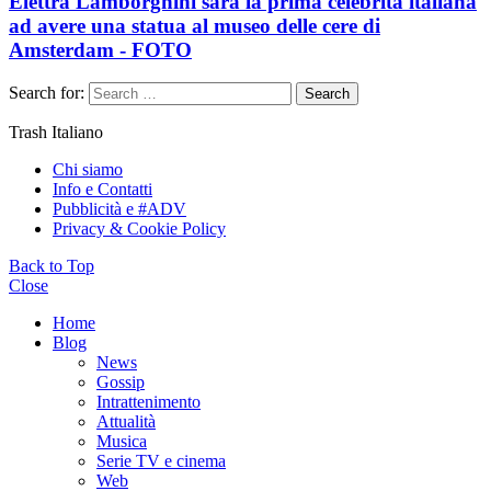
Elettra Lamborghini sarà la prima celebrità italiana
ad avere una statua al museo delle cere di
Amsterdam - FOTO
Search for:
Search
Trash Italiano
Chi siamo
Info e Contatti
Pubblicità e #ADV
Privacy & Cookie Policy
Back to Top
Close
Home
Blog
News
Gossip
Intrattenimento
Attualità
Musica
Serie TV e cinema
Web