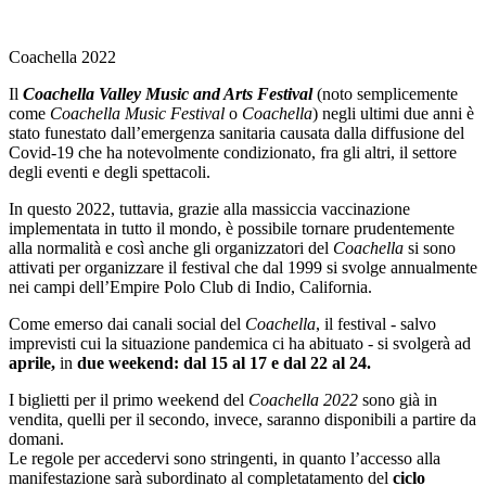
Coachella 2022
Il
Coachella Valley Music and Arts Festival
(noto semplicemente
come
Coachella Music Festival
o
Coachella
) negli ultimi due anni è
stato funestato dall’emergenza sanitaria causata dalla diffusione del
Covid-19 che ha notevolmente condizionato, fra gli altri, il settore
degli eventi e degli spettacoli.
In questo 2022, tuttavia, grazie alla massiccia vaccinazione
implementata in tutto il mondo, è possibile tornare prudentemente
alla normalità e così anche gli organizzatori del
Coachella
si sono
attivati per organizzare il festival che dal 1999 si svolge annualmente
nei campi dell’Empire Polo Club di Indio, California.
Come emerso dai canali social del
Coachella
, il festival - salvo
imprevisti cui la situazione pandemica ci ha abituato - si svolgerà ad
aprile,
in
due weekend: dal 15 al 17 e dal 22 al 24.
I biglietti per il primo weekend del
Coachella 2022
sono già in
vendita, quelli per il secondo, invece, saranno disponibili a partire da
domani.
Le regole per accedervi sono stringenti, in quanto l’accesso alla
manifestazione sarà subordinato al completatamento del
ciclo