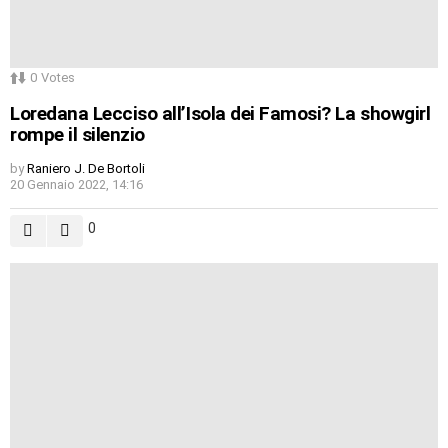
0
Votes
Loredana Lecciso all’Isola dei Famosi? La showgirl
rompe il silenzio
by
Raniero J. De Bortoli
20 Gennaio 2022, 14:16
0