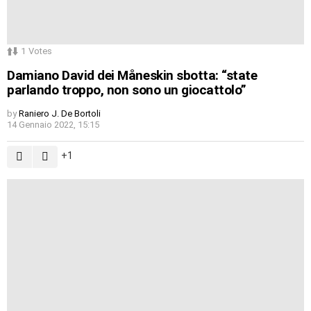
1
Votes
Damiano David dei Måneskin sbotta: “state
parlando troppo, non sono un giocattolo”
by
Raniero J. De Bortoli
14 Gennaio 2022, 15:15
1