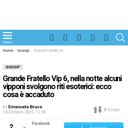
Facebook
Twitter
Instagram
Spotify
TikTok
S
Menu
You are here:
Home
Gossip
Grande Fratello Vip 6, nella notte alcuni vipponi svolgono riti esoterici: ecco cosa è accaduto
GOSSIP
Grande Fratello Vip 6, nella notte alcuni
vipponi svolgono riti esoterici: ecco
cosa è accaduto
by
Emanuela Bruco
0
Votes
14 Ottobre 2021, 11:59
Facebook
2