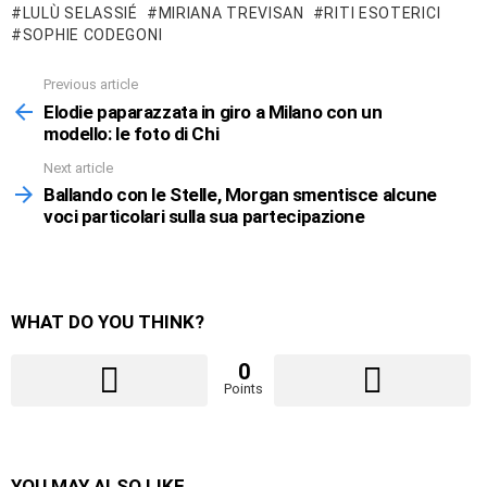
LULÙ SELASSIÉ
MIRIANA TREVISAN
RITI ESOTERICI
SOPHIE CODEGONI
Previous article
See
more
Elodie paparazzata in giro a Milano con un
modello: le foto di Chi
Next article
Ballando con le Stelle, Morgan smentisce alcune
voci particolari sulla sua partecipazione
WHAT DO YOU THINK?
0
Points
YOU MAY ALSO LIKE