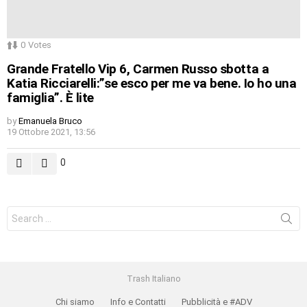
0
Votes
Grande Fratello Vip 6, Carmen Russo sbotta a
Katia Ricciarelli:”se esco per me va bene. Io ho una
famiglia”. È lite
by
Emanuela Bruco
19 Ottobre 2021, 13:56
0
Search
for:
Trash Italiano
Chi siamo
Info e Contatti
Pubblicità e #ADV