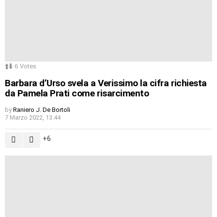
6
Votes
Barbara d’Urso svela a Verissimo la cifra richiesta
da Pamela Prati come risarcimento
by
Raniero J. De Bortoli
7 Marzo 2022, 13:44
6