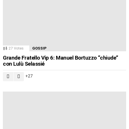
27
Votes
GOSSIP
Grande Fratello Vip 6: Manuel Bortuzzo “chiude”
con Lulù Selassié
27