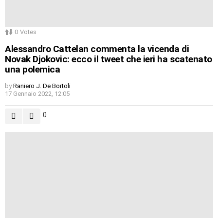
0
Votes
Alessandro Cattelan commenta la vicenda di
Novak Djokovic: ecco il tweet che ieri ha scatenato
una polemica
by
Raniero J. De Bortoli
17 Gennaio 2022, 12:05
0