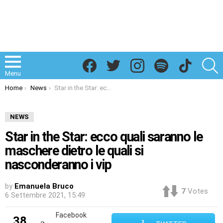
Facebook
Twitter
Instagram
Spotify
TikTok
S
Menu
You are here:
Home
News
Star in the Star: ecco quali saranno le maschere dietro le quali si nasconderanno i vip
NEWS
Star in the Star: ecco quali saranno le
maschere dietro le quali si
nasconderanno i vip
by
Emanuela Bruco
7
Votes
6 Settembre 2021, 15:49
Facebook
38