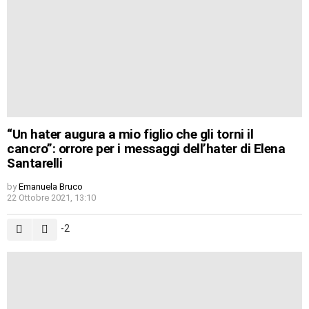
“Un hater augura a mio figlio che gli torni il
cancro”: orrore per i messaggi dell’hater di Elena
Santarelli
by
Emanuela Bruco
22 Ottobre 2021, 13:10
-2