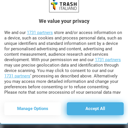
We value your privacy
We and our
1731 partners
store and/or access information on
a device, such as cookies and process personal data, such as
unique identifiers and standard information sent by a device
for personalised advertising and content, advertising and
content measurement, audience research and services
development. With your permission we and our
1731 partners
may use precise geolocation data and identification through
device scanning. You may click to consent to our and our
“Un hater augura a mio figlio che gli torni il
1731 partners
’ processing as described above. Alternatively
cancro”: orrore per i messaggi dell’hater di
you may access more detailed information and change your
Elena Santarelli
preferences before consenting or to refuse consenting.
Please note that some processing of your personal data may
by
Emanuela Bruco
not require your consent, but you have a right to object to
5 anni fa
such processing. Your preferences will apply to this website
only. You can change your preferences or withdraw your
Manage Options
Accept All
-2
consent at any time by returning to this site and clicking the
privacy policy
button at the bottom of the webpage.