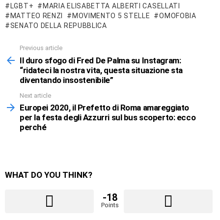
LGBT+
MARIA ELISABETTA ALBERTI CASELLATI
MATTEO RENZI
MOVIMENTO 5 STELLE
OMOFOBIA
SENATO DELLA REPUBBLICA
Previous article
See
more
Il duro sfogo di Fred De Palma su Instagram:
“ridateci la nostra vita, questa situazione sta
diventando insostenibile”
Next article
Europei 2020, il Prefetto di Roma amareggiato
per la festa degli Azzurri sul bus scoperto: ecco
perché
WHAT DO YOU THINK?
-18
Points