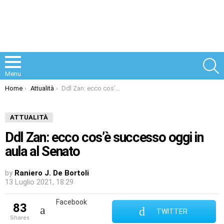
S
Menu
You are here:
Home
Attualità
Ddl Zan: ecco cos’è successo oggi in aula al Senato
ATTUALITÀ
Ddl Zan: ecco cos’è successo oggi in
aula al Senato
by
Raniero J. De Bortoli
13 Luglio 2021, 18:29
Facebook
83
TWITTER
shares