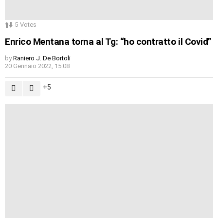
5
Votes
Enrico Mentana torna al Tg: “ho contratto il Covid”
by
Raniero J. De Bortoli
20 Gennaio 2022, 15:08
5