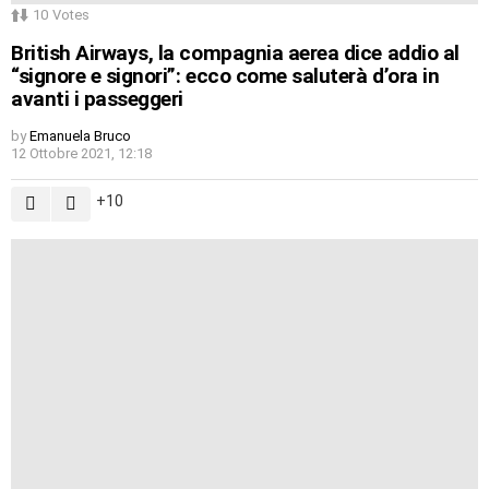
10
Votes
British Airways, la compagnia aerea dice addio al
“signore e signori”: ecco come saluterà d’ora in
avanti i passeggeri
by
Emanuela Bruco
12 Ottobre 2021, 12:18
10