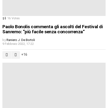
16
Votes
Paolo Bonolis commenta gli ascolti del Festival di
Sanremo: “più facile senza concorrenza”
by
Raniero J. De Bortoli
9 Febbraio 2022, 17:22
16