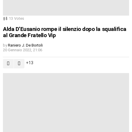
13
Votes
Alda D’Eusanio rompe il silenzio dopo la squalifica
al Grande Fratello Vip
by
Raniero J. De Bortoli
20 Gennaio 2022, 21:06
13