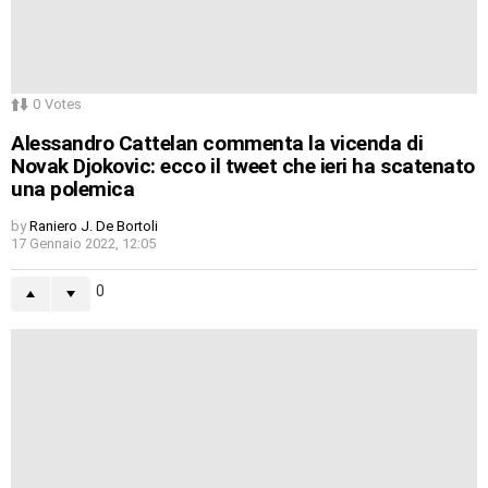
0
Votes
Alessandro Cattelan commenta la vicenda di
Novak Djokovic: ecco il tweet che ieri ha scatenato
una polemica
by
Raniero J. De Bortoli
17 Gennaio 2022, 12:05
0