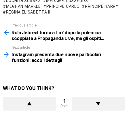
DUCHI DI SUSSEX
MADAME TUSSAUDS
MEGHAN MARKLE
PRINCIPE CARLO
PRINCIPE HARRY
REGINA ELISABETTA II
Previous article
See
more
Rula Jebreal torna a La7 dopo la polemica
scoppiata a Propaganda Live, ma gli ospiti…
Next article
Instagram presenta due nuove particolari
funzioni: ecco i dettagli
WHAT DO YOU THINK?
1
Point