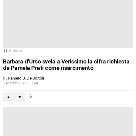
6
Votes
Barbara d’Urso svela a Verissimo la cifra richiesta
da Pamela Prati come risarcimento
by
Raniero J. De Bortoli
7 Marzo 2022, 13:44
6