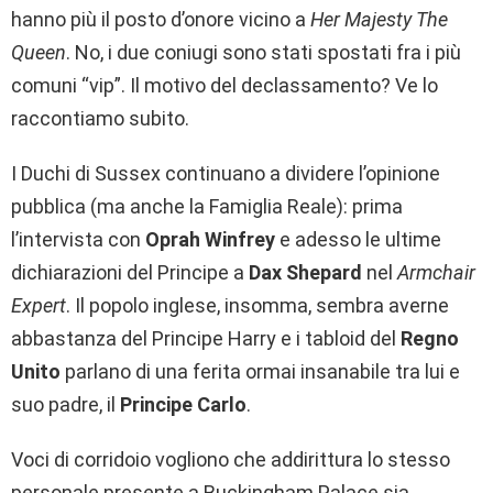
hanno più il posto d’onore vicino a
Her Majesty The
Queen
. No, i due coniugi sono stati spostati fra i più
comuni “vip”. Il motivo del declassamento? Ve lo
raccontiamo subito.
I Duchi di Sussex continuano a dividere l’opinione
pubblica (ma anche la Famiglia Reale): prima
l’intervista con
Oprah Winfrey
e adesso le ultime
dichiarazioni del Principe a
Dax Shepard
nel
Armchair
Expert
. Il popolo inglese, insomma, sembra averne
abbastanza del Principe Harry e i tabloid del
Regno
Unito
parlano di una ferita ormai insanabile tra lui e
suo padre, il
Principe Carlo
.
Voci di corridoio vogliono che addirittura lo stesso
personale presente a Buckingham Palace sia