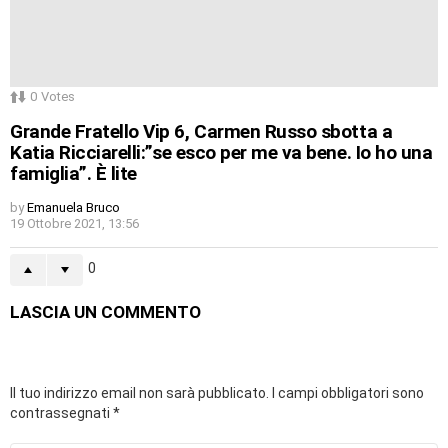
0
Votes
Grande Fratello Vip 6, Carmen Russo sbotta a
Katia Ricciarelli:”se esco per me va bene. Io ho una
famiglia”. È lite
by
Emanuela Bruco
19 Ottobre 2021, 13:56
0
LASCIA UN COMMENTO
Il tuo indirizzo email non sarà pubblicato.
I campi obbligatori sono
contrassegnati
*