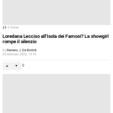
0
Votes
Loredana Lecciso all’Isola dei Famosi? La showgirl
rompe il silenzio
by
Raniero J. De Bortoli
20 Gennaio 2022, 14:16
0