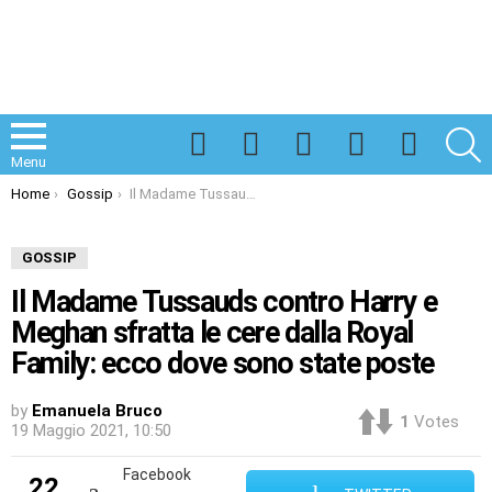
Facebook
Twitter
Instagram
Spotify
TikTok
S
Menu
You are here:
Home
Gossip
Il Madame Tussauds contro Harry e Meghan sfratta le cere dalla Royal Family: ecco dove sono state poste
GOSSIP
Il Madame Tussauds contro Harry e
Meghan sfratta le cere dalla Royal
Family: ecco dove sono state poste
by
Emanuela Bruco
1
Votes
19 Maggio 2021, 10:50
Facebook
22