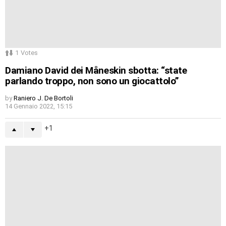
1
Votes
Damiano David dei Måneskin sbotta: “state
parlando troppo, non sono un giocattolo”
by
Raniero J. De Bortoli
14 Gennaio 2022, 15:15
1