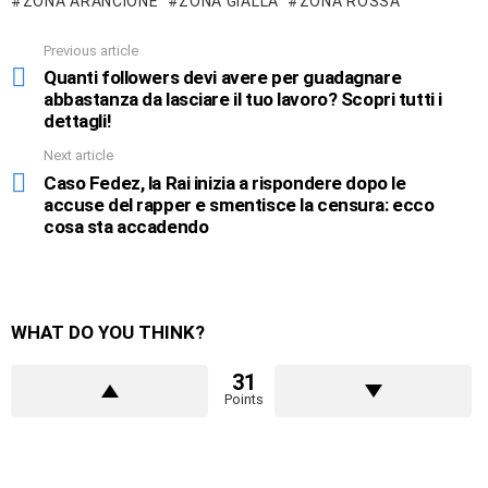
ZONA ARANCIONE
ZONA GIALLA
ZONA ROSSA
Previous article
See
more
Quanti followers devi avere per guadagnare
abbastanza da lasciare il tuo lavoro? Scopri tutti i
dettagli!
Next article
Caso Fedez, la Rai inizia a rispondere dopo le
accuse del rapper e smentisce la censura: ecco
cosa sta accadendo
WHAT DO YOU THINK?
31
Points