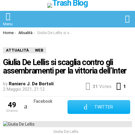
S
Menu
You are here:
Home
Attualità
Giulia De Lellis si scaglia contro gli assembramenti per la vittoria dell’Inter
ATTUALITÀ
WEB
Giulia De Lellis si scaglia contro gli
assembramenti per la vittoria dell’Inter
by
Raniero J. De Bortoli
Co
31
Votes
1
2 Maggio 2021, 21:12
Facebook
49
TWITTER
shares
Giulia De Lellis