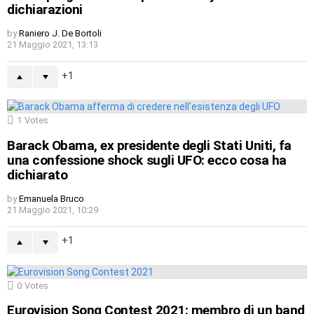
dichiarazioni
by
Raniero J. De Bortoli
21 Maggio 2021, 13:13
1
1
Votes
Barack Obama, ex presidente degli Stati Uniti, fa
una confessione shock sugli UFO: ecco cosa ha
dichiarato
by
Emanuela Bruco
21 Maggio 2021, 10:29
1
0
Votes
Eurovision Song Contest 2021: membro di un band