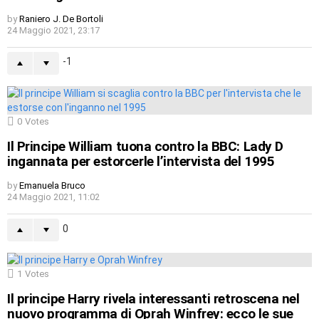
by
Raniero J. De Bortoli
24 Maggio 2021, 23:17
-1
0
Votes
Il Principe William tuona contro la BBC: Lady D
ingannata per estorcerle l’intervista del 1995
by
Emanuela Bruco
24 Maggio 2021, 11:02
0
1
Votes
Il principe Harry rivela interessanti retroscena nel
nuovo programma di Oprah Winfrey: ecco le sue