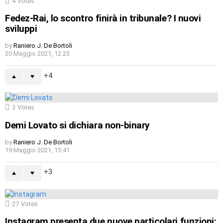
4
Votes
Fedez-Rai, lo scontro finirà in tribunale? I nuovi
sviluppi
by
Raniero J. De Bortoli
20 Maggio 2021, 12:23
4
3
Votes
Demi Lovato si dichiara non-binary
by
Raniero J. De Bortoli
19 Maggio 2021, 15:41
3
27
Votes
Instagram presenta due nuove particolari funzioni: