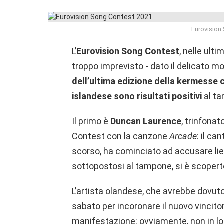
Eurovision
L’
Eurovision Song Contest
, nelle ult
troppo imprevisto - dato il delicato m
dell’ultima edizione della kermesse 
islandese sono risultati positivi
al ta
Il primo è
Duncan Laurence
, trinfonat
Contest con la canzone
Arcade
: il ca
scorso, ha cominciato ad accusare liev
sottopostosi al tampone, si è scoperto
L’artista olandese, che avrebbe dovuto
sabato per incoronare il nuovo vincit
manifestazione: ovviamente, non in l