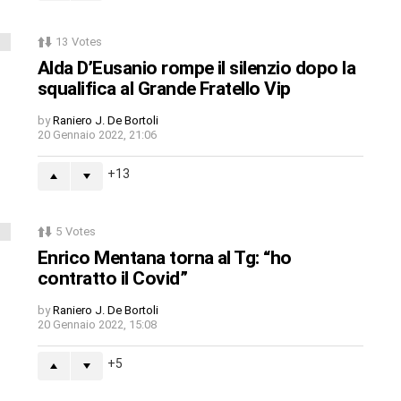
13
Votes
Alda D’Eusanio rompe il silenzio dopo la
squalifica al Grande Fratello Vip
by
Raniero J. De Bortoli
20 Gennaio 2022, 21:06
13
5
Votes
Enrico Mentana torna al Tg: “ho
contratto il Covid”
by
Raniero J. De Bortoli
20 Gennaio 2022, 15:08
5