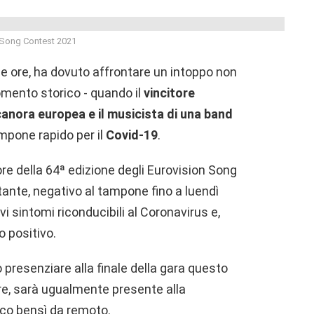
 Song Contest 2021
ime ore, ha dovuto affrontare un intoppo non
omento storico - quando il
vincitore
canora europea e il musicista di una band
mpone rapido per il
Covid-19
.
ore della 64ª edizione degli Eurovision Song
ntante, negativo al tampone fino a luendì
i sintomi riconducibili al Coronavirus e,
 positivo.
 presenziare alla finale della gara questo
ore, sarà ugualmente presente alla
oco bensì da remoto.