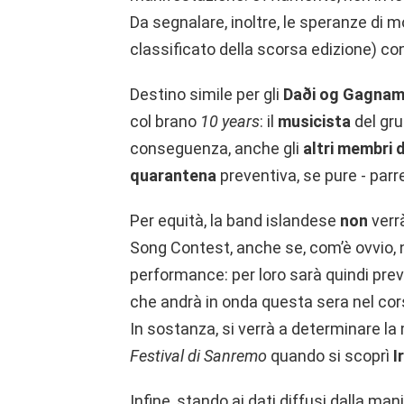
Da segnalare, inoltre, le speranze d
classificato della scorsa edizione) co
Destino simile per gli
Daði og Gagnam
col brano
10 years
: il
musicista
del gr
conseguenza, anche gli
altri membri 
quarantena
preventiva, se pure - parre
Per equità, la band islandese
non
ver
Song Contest, anche se, com’è ovvio, n
performance: per loro sarà quindi prev
che andrà in onda questa sera nel cor
In sostanza, si verrà a determinare l
Festival di Sanremo
quando si scoprì
I
Infine, stando ai dati diffusi dalla ma