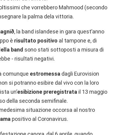
i moltissimi che vorrebbero Mahmood (secondo
nsegnare la palma dela vittoria.
agnið
, la band islandese in gara quest’anno
uppo è
risultato positivo
al tampone e, di
della band
sono stati sottoposti a misura di
bbe - risultati negativi.
rà comunque
estromessa
dagli Eurovision
on si potranno esibire dal vivo con la loro
ista un’
esibizione preregistrata
il 13 maggio
so della seconda semifinale.
a medesima situazione occorsa al nostro
rama
positivo al Coronavirus.
nifestazione canora, dal 6 aprile, quando