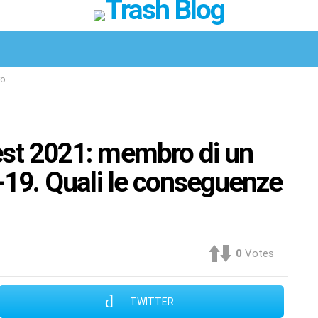
Facebook
Twitter
Instagram
Spotify
TikTok
gara?
est 2021: membro di un
-19. Quali le conseguenze
0
Votes
TWITTER