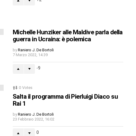
Michelle Hunziker alle Maldive parla della
guerra in Ucraina: è polemica
by
Raniero J. De Bortoli
7 Marzo 2022, 14:39
-9
0
Votes
Salta il programma di Pierluigi Diaco su
Rai 1
by
Raniero J. De Bortoli
23 Febbraio 2022, 16:02
0