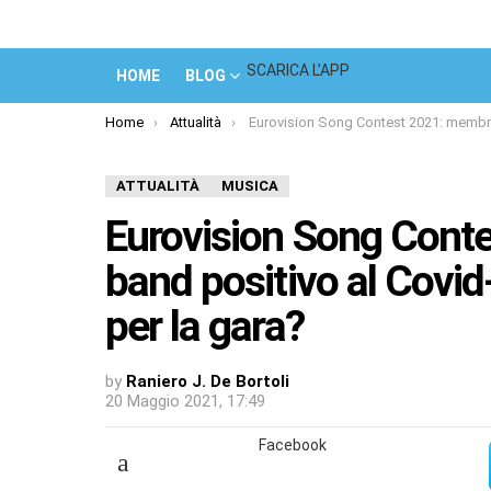
SCARICA L’APP
HOME
BLOG
You are here:
Home
Attualità
Eurovision Song Contest 2021: membro di un band positivo al Covid-19. Quali le conseguenze per la 
ATTUALITÀ
MUSICA
Eurovision Song Cont
band positivo al Covid
per la gara?
by
Raniero J. De Bortoli
20 Maggio 2021, 17:49
Facebook