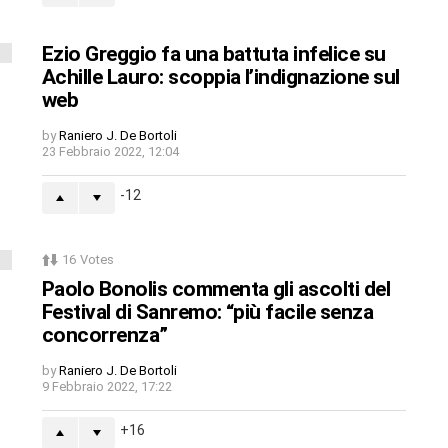
Ezio Greggio fa una battuta infelice su
Achille Lauro: scoppia l’indignazione sul
web
by
Raniero J. De Bortoli
23 Febbraio 2022, 12:04
-12
16
Votes
Paolo Bonolis commenta gli ascolti del
Festival di Sanremo: “più facile senza
concorrenza”
by
Raniero J. De Bortoli
9 Febbraio 2022, 17:22
16