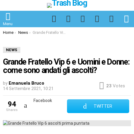
Facebook
Twitter
Instagram
Spotify
TikTok
S
Menu
You are here:
Home
News
Grande Fratello Vip 6 e Uomini e Donne: come sono andati gli ascolti?
NEWS
Grande Fratello Vip 6 e Uomini e Donne:
come sono andati gli ascolti?
by
Emanuela Bruco
23
Votes
14 Settembre 2021, 10:21
Facebook
94
TWITTER
shares