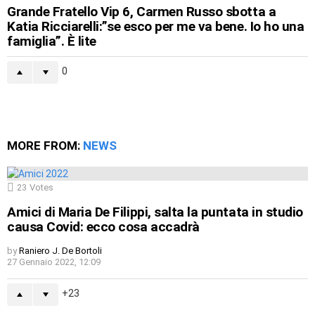
Grande Fratello Vip 6, Carmen Russo sbotta a
Katia Ricciarelli:”se esco per me va bene. Io ho una
famiglia”. È lite
0
MORE FROM:
NEWS
23
Votes
Amici di Maria De Filippi, salta la puntata in studio
causa Covid: ecco cosa accadrà
by
Raniero J. De Bortoli
27 Gennaio 2022, 12:09
23