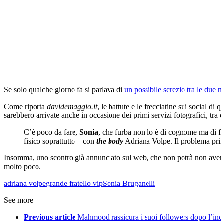
Se solo qualche giorno fa si parlava di
un possibile screzio tra le due
Come riporta
davidemaggio.it
, le battute e le frecciatine sui social d
sarebbero arrivate anche in occasione dei primi servizi fotografici, tra
C’è poco da fare,
Sonia
, che furba non lo è di cognome ma di f
fisico soprattutto – con
the body
Adriana Volpe. Il problema prin
Insomma, uno scontro già annunciato sul web, che non potrà non avere 
molto poco.
adriana volpe
grande fratello vip
Sonia Bruganelli
See more
Previous article
Mahmood rassicura i suoi followers dopo l’i