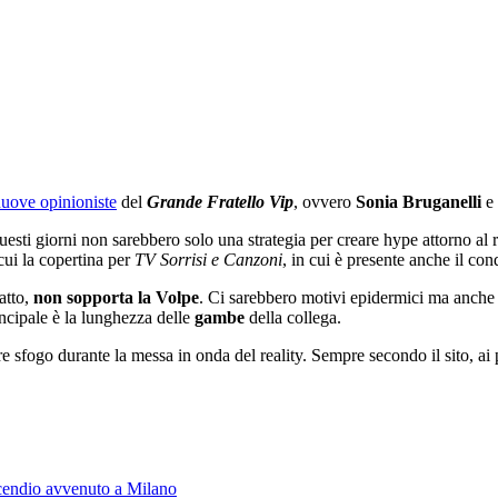
 nuove opinioniste
del
Grande Fratello Vip
, ovvero
Sonia Bruganelli
e
i questi giorni non sarebbero solo una strategia per creare hype attorno al
 cui la copertina per
TV Sorrisi e Canzoni
, in cui è presente anche il co
atto,
non sopporta la Volpe
. Ci sarebbero motivi epidermici ma anche 
cipale è la lunghezza delle
gambe
della collega.
sfogo durante la messa in onda del reality. Sempre secondo il sito, ai 
ncendio avvenuto a Milano