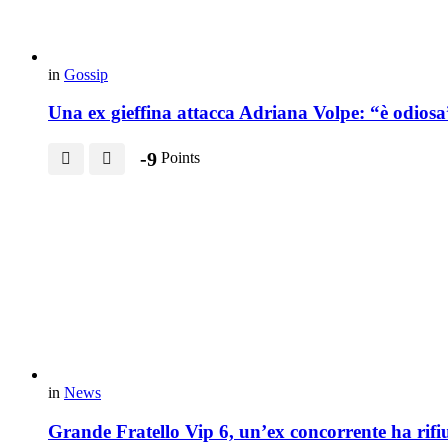
in
Gossip
Una ex gieffina attacca Adriana Volpe: “è odiosa”,
-9
Points
in
News
Grande Fratello Vip 6, un’ex concorrente ha rifiuta