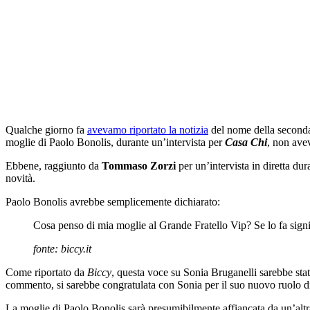
Qualche giorno fa
avevamo riportato la notizia
del nome della seconda
moglie di Paolo Bonolis, durante un’intervista per
Casa Chi
, non avev
Ebbene, raggiunto da
Tommaso Zorzi
per un’intervista in diretta dur
novità.
Paolo Bonolis avrebbe semplicemente dichiarato:
Cosa penso di mia moglie al Grande Fratello Vip? Se lo fa sign
fonte: biccy.it
Come riportato da
Biccy
, questa voce su Sonia Bruganelli sarebbe sta
commento, si sarebbe congratulata con Sonia per il suo nuovo ruolo di
La moglie di Paolo Bonolis sarà presumibilmente affiancata da un’alt