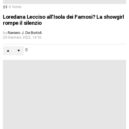
0
Votes
Loredana Lecciso all’Isola dei Famosi? La showgirl
rompe il silenzio
by
Raniero J. De Bortoli
20 Gennaio 2022, 14:16
0