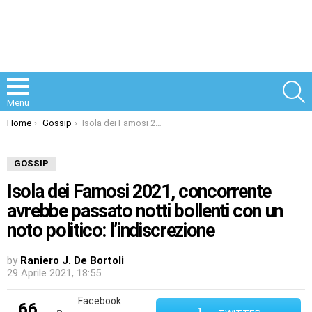
S
Menu
You are here:
Home
Gossip
Isola dei Famosi 2021, concorrente avrebbe passato notti bollenti con un noto politico: l’indiscrezione
GOSSIP
Isola dei Famosi 2021, concorrente
avrebbe passato notti bollenti con un
noto politico: l’indiscrezione
by
Raniero J. De Bortoli
29 Aprile 2021, 18:55
Facebook
66