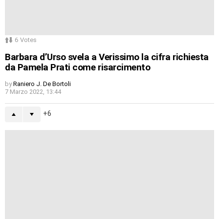
6
Votes
Barbara d’Urso svela a Verissimo la cifra richiesta
da Pamela Prati come risarcimento
by
Raniero J. De Bortoli
7 Marzo 2022, 13:44
6