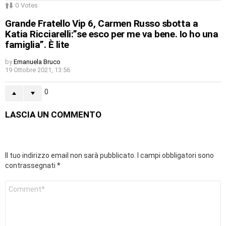
0
Votes
Grande Fratello Vip 6, Carmen Russo sbotta a
Katia Ricciarelli:”se esco per me va bene. Io ho una
famiglia”. È lite
by
Emanuela Bruco
19 Ottobre 2021, 13:56
0
LASCIA UN COMMENTO
Il tuo indirizzo email non sarà pubblicato.
I campi obbligatori sono
contrassegnati
*
Commento
*