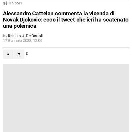
0
Votes
Alessandro Cattelan commenta la vicenda di
Novak Djokovic: ecco il tweet che ieri ha scatenato
una polemica
by
Raniero J. De Bortoli
17 Gennaio 2022, 12:05
0