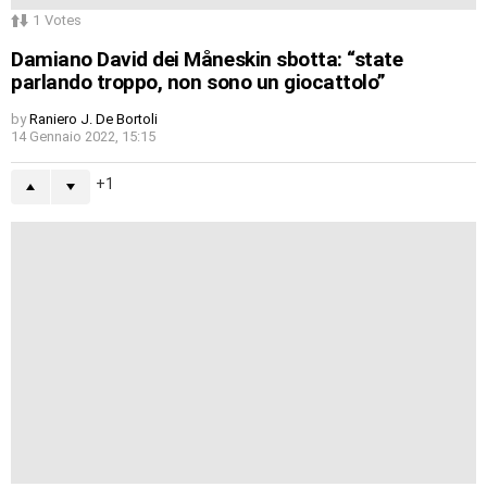
1
Votes
Damiano David dei Måneskin sbotta: “state
parlando troppo, non sono un giocattolo”
by
Raniero J. De Bortoli
14 Gennaio 2022, 15:15
1