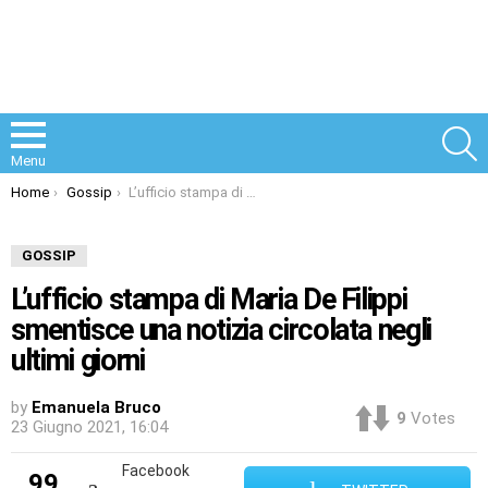
S
Menu
You are here:
Home
Gossip
L’ufficio stampa di Maria De Filippi smentisce una notizia circolata negli ultimi giorni
GOSSIP
L’ufficio stampa di Maria De Filippi
smentisce una notizia circolata negli
ultimi giorni
by
Emanuela Bruco
9
Votes
23 Giugno 2021, 16:04
Facebook
99