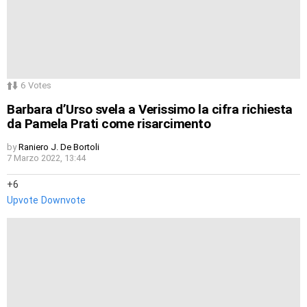
6
Votes
Barbara d’Urso svela a Verissimo la cifra richiesta
da Pamela Prati come risarcimento
by
Raniero J. De Bortoli
7 Marzo 2022, 13:44
6
Upvote
Downvote