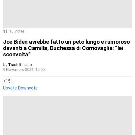
15
Votes
Joe Biden avrebbe fatto un peto lungo e rumoroso
davanti a Camilla, Duchessa di Cornovaglia: “lei
sconvolta”
by
Trash Italiano
9 Novembre 2021, 15:05
15
Upvote
Downvote