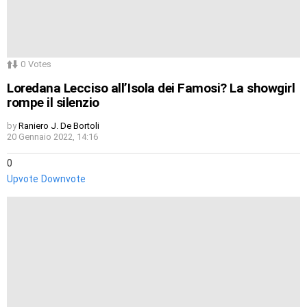
0
Votes
Loredana Lecciso all’Isola dei Famosi? La showgirl
rompe il silenzio
by
Raniero J. De Bortoli
20 Gennaio 2022, 14:16
0
Upvote
Downvote