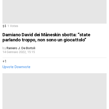
1
Votes
Damiano David dei Måneskin sbotta: “state
parlando troppo, non sono un giocattolo”
by
Raniero J. De Bortoli
14 Gennaio 2022, 15:15
1
Upvote
Downvote