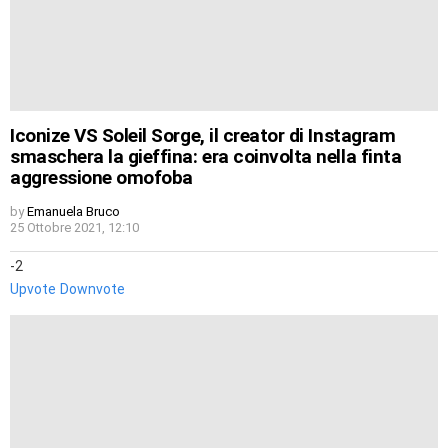
Iconize VS Soleil Sorge, il creator di Instagram
smaschera la gieffina: era coinvolta nella finta
aggressione omofoba
by
Emanuela Bruco
25 Ottobre 2021, 12:10
-2
Upvote
Downvote