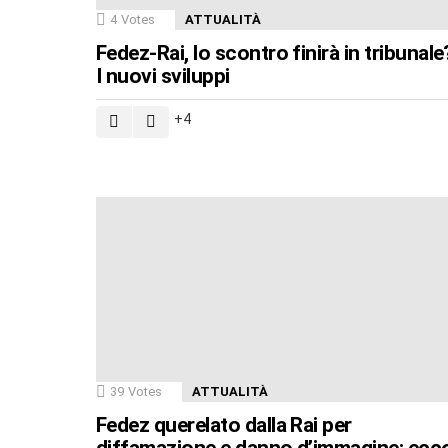
4
Votes
ATTUALITÀ
Fedez-Rai, lo scontro finirà in tribunale
I nuovi sviluppi
4
39
Votes
ATTUALITÀ
Fedez querelato dalla Rai per
diffamazione e danno d’immagine: ecc