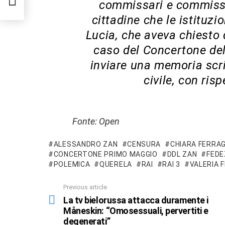
commissari e commissar
cittadine che le istituzi
Lucia, che aveva chiesto 
caso del Concertone del
inviare una memoria scri
civile, con ris
Fonte: Open
ALESSANDRO ZAN
CENSURA
CHIARA FERRAG
CONCERTONE PRIMO MAGGIO
DDL ZAN
FEDE
POLEMICA
QUERELA
RAI
RAI 3
VALERIA F
Previous article
See
more
La tv bielorussa attacca duramente i
Måneskin: “Omosessuali, pervertiti e
degenerati”