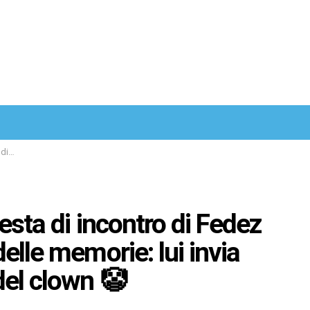
Facebook
Twitter
Instagram
Spotify
TikTok
lown 🤡
iesta di incontro di Fedez
elle memorie: lui invia
del clown 🤡