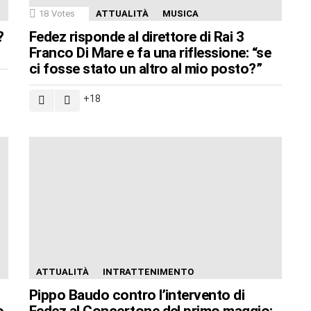
18
Votes
ATTUALITÀ
MUSICA
?
Fedez risponde al direttore di Rai 3
Franco Di Mare e fa una riflessione: “se
ci fosse stato un altro al mio posto?”
18
ATTUALITÀ
INTRATTENIMENTO
Pippo Baudo contro l’intervento di
o
Fedez al Concertone del primo maggio: