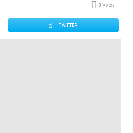
0
Votes
TWITTER