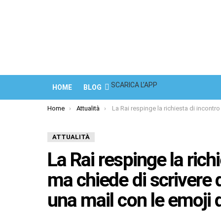
SCARICA L’APP
HOME
BLOG
You are here:
Home
Attualità
La Rai respinge la richiesta di incontro di Fedez ma chiede di scrivere delle memorie: lui invia una mail con le emoji del c
ATTUALITÀ
La Rai respinge la rich
ma chiede di scrivere d
una mail con le emoji 