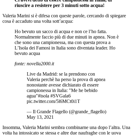
riuscire a resistere per 3 minuti sotto acqua!
Valeria Marini si è difesa con queste parole, cercando di spiegare
cosa è accaduto una volta sott’acqua:
Ho bevuto un sacco di acqua e non ce l’ho fatta.
Normalmente faccio più di due minuti in apnea. Non è
che sono una campionessa, ma con questa prova a
L’Isola dei Famosi in Italia sono diventata leader. Ho
bevuto acqua
fonte: novella2000.it
Live da Madrid: se la prendono con
Valeria perchè ha perso la prova di apnea
nonostante avesse dichiarato di essere
campionessa in Italia: "Me he bebido
agua"#isola #SVGala6
pic.twitter.com/5l6MCt0i1T
— Il Grande Flagello (@grande_flagello)
May 13, 2021
Insomma, Valeria Marini sembra combinarne una dopo l’altra. Una
volta ha intossicato se stessa e altre due naufraghe con le uova