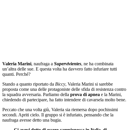
Valeria Marini
, naufraga a
Supervivientes
, ne ha combinata
un’altra delle sue. E questa volta ha davvero fatto infuriare tutti
quanti. Perché?
Stando a quanto riportato da
Biccy
, Valeria Marini si sarebbe
proposta come una delle protagoniste delle sfida di resistenza contro
la squadra avversaria. Parliamo della
prova di apnea
e la Marini,
chiedendo di partecipare, ha fatto intendere di cavarsela molto bene.
Peccato che una volta giù, Valeria sia riemersa dopo pochissimi
secondi. Apriti cielo. Il gruppo si è infuriato, pensando che la
naufraga avesse detto una bugia.
Ci avevi detto di essere campionessa in Italia, di