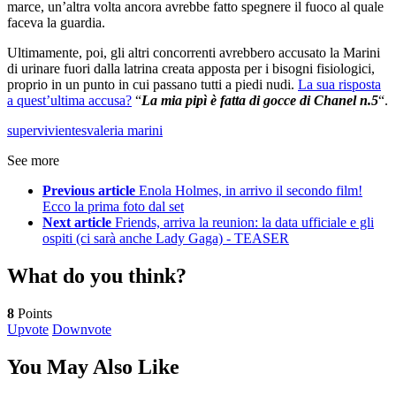
marce, un’altra volta ancora avrebbe fatto spegnere il fuoco al quale
faceva la guardia.
Ultimamente, poi, gli altri concorrenti avrebbero accusato la Marini
di urinare fuori dalla latrina creata apposta per i bisogni fisiologici,
proprio in un punto in cui passano tutti a piedi nudi.
La sua risposta
a quest’ultima accusa?
“
La mia pipì è fatta di gocce di Chanel n.5
“.
supervivientes
valeria marini
See more
Previous article
Enola Holmes, in arrivo il secondo film!
Ecco la prima foto dal set
Next article
Friends, arriva la reunion: la data ufficiale e gli
ospiti (ci sarà anche Lady Gaga) - TEASER
What do you think?
8
Points
Upvote
Downvote
You May Also Like