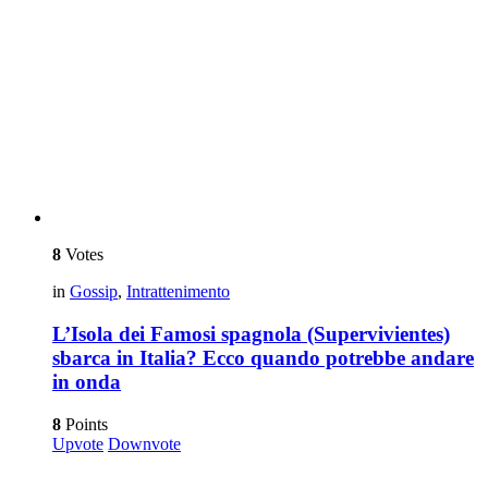
8
Votes
in
Gossip
,
Intrattenimento
L’Isola dei Famosi spagnola (Supervivientes)
sbarca in Italia? Ecco quando potrebbe andare
in onda
8
Points
Upvote
Downvote