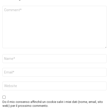
Commento
*
Nome
*
Email
*
Sito
web
Do il mio consenso affinché un cookie salvi i miei dati (nome, email, sito
web) per il prossimo commento.