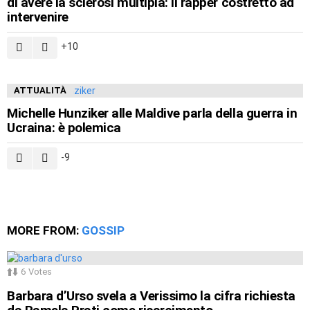
di avere la sclerosi multipla: il rapper costretto ad
intervenire
10
ATTUALITÀ
Michelle Hunziker alle Maldive parla della guerra in
Ucraina: è polemica
-9
MORE FROM:
GOSSIP
6
Votes
Barbara d’Urso svela a Verissimo la cifra richiesta