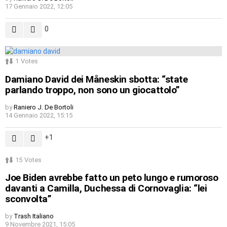
17 Gennaio 2022, 12:05
0
1
Votes
Damiano David dei Måneskin sbotta: “state
parlando troppo, non sono un giocattolo”
by
Raniero J. De Bortoli
14 Gennaio 2022, 15:15
1
15
Votes
Joe Biden avrebbe fatto un peto lungo e rumoroso
davanti a Camilla, Duchessa di Cornovaglia: “lei
sconvolta”
by
Trash Italiano
9 Novembre 2021, 15:05