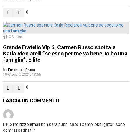
0
0
Votes
Grande Fratello Vip 6, Carmen Russo sbotta a
Katia Ricciarelli:”se esco per me va bene. Io ho una
famiglia”. È lite
by
Emanuela Bruco
19 Ottobre 2021, 13:56
0
LASCIA UN COMMENTO
Il tuo indirizzo email non sarà pubblicato.
I campi obbligatori sono
contrassegnati
*