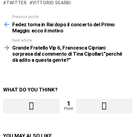
TWITTER
VITTORIO SGARBI
Previous article
See
more
Fedez torna in Rai dopo il concerto del Primo
Maggio: ecco il motivo
Next article
Grande Fratello Vip 6, Francesca Cipriani
sorpresa dal commento di Tina Cipollari:”perché
dà adito a questa gente?”
WHAT DO YOU THINK?
1
Point
YOU MAY ALSO LIKE