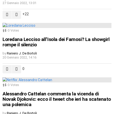
27 Gennaio 2022, 13:01
22
0
Votes
Loredana Lecciso all’Isola dei Famosi? La showgirl
rompe il silenzio
by
Raniero J. De Bortoli
20 Gennaio 2022, 14:16
0
0
Votes
Alessandro Cattelan commenta la vicenda di
Novak Djokovic: ecco il tweet che ieri ha scatenato
una polemica
by
Raniero J. De Bortoli