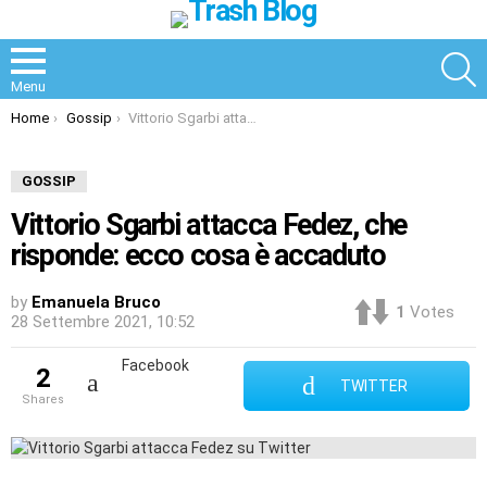
S
Menu
You are here:
Home
Gossip
Vittorio Sgarbi attacca Fedez, che risponde: ecco cosa è accaduto
GOSSIP
Vittorio Sgarbi attacca Fedez, che
risponde: ecco cosa è accaduto
by
Emanuela Bruco
1
Votes
28 Settembre 2021, 10:52
Facebook
2
TWITTER
shares