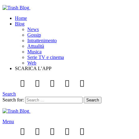
Home
Blog
News
Gossip
Intrattenimento
Attualità
Musica
Serie TV e cinema
Web
SCARICA L’APP
Search
Search for:
Search
Menu