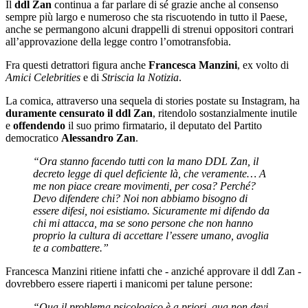
Il
ddl Zan
continua a far parlare di sé grazie anche al consenso
sempre più largo e numeroso che sta riscuotendo in tutto il Paese,
anche se permangono alcuni drappelli di strenui oppositori contrari
all’approvazione della legge contro l’omotransfobia.
Fra questi detrattori figura anche
Francesca Manzini
, ex volto di
Amici Celebrities
e di
Striscia la Notizia
.
La comica, attraverso una sequela di stories postate su Instagram, ha
duramente censurato il ddl Zan
, ritendolo sostanzialmente inutile
e
offendendo
il suo primo firmatario, il deputato del Partito
democratico
Alessandro Zan
.
“Ora stanno facendo tutti con la mano DDL Zan, il
decreto legge di quel deficiente là, che veramente… A
me non piace creare movimenti, per cosa? Perché?
Devo difendere chi? Noi non abbiamo bisogno di
essere difesi, noi esistiamo. Sicuramente mi difendo da
chi mi attacca, ma se sono persone che non hanno
proprio la cultura di accettare l’essere umano, avoglia
te a combattere.”
Francesca Manzini ritiene infatti che - anziché approvare il ddl Zan -
dovrebbero essere riaperti i manicomi per talune persone:
“Qua il problema psicologico è a priori, qua non devi