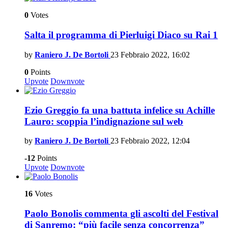
0
Votes
Salta il programma di Pierluigi Diaco su Rai 1
by
Raniero J. De Bortoli
23 Febbraio 2022, 16:02
0
Points
Upvote
Downvote
Ezio Greggio fa una battuta infelice su Achille
Lauro: scoppia l’indignazione sul web
by
Raniero J. De Bortoli
23 Febbraio 2022, 12:04
-12
Points
Upvote
Downvote
16
Votes
Paolo Bonolis commenta gli ascolti del Festival
di Sanremo: “più facile senza concorrenza”