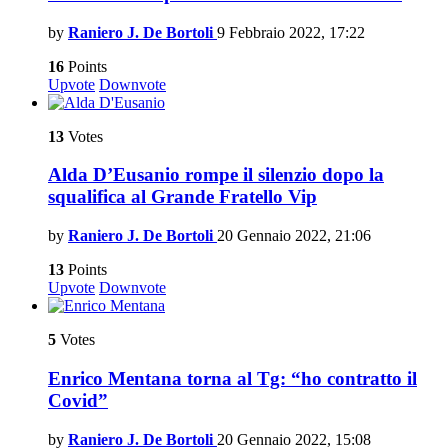
by
Raniero J. De Bortoli
9 Febbraio 2022, 17:22
16
Points
Upvote
Downvote
13
Votes
Alda D’Eusanio rompe il silenzio dopo la
squalifica al Grande Fratello Vip
by
Raniero J. De Bortoli
20 Gennaio 2022, 21:06
13
Points
Upvote
Downvote
5
Votes
Enrico Mentana torna al Tg: “ho contratto il
Covid”
by
Raniero J. De Bortoli
20 Gennaio 2022, 15:08