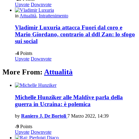
Upvote
Downvote
in
Attualità
,
Intrattenimento
Vladimir Luxuria attacca Fuori dal coro e
Mario Giordano, contrario al ddl Zan: lo sfogo
sui social
-4
Points
Upvote
Downvote
More From:
Attualità
Michelle Hunziker alle Maldive parla della
guerra in Ucraina: è polemica
by
Raniero J. De Bortoli
7 Marzo 2022, 14:39
-9
Points
Upvote
Downvote