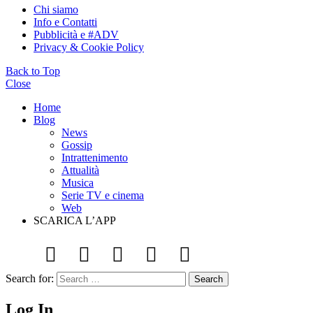
Chi siamo
Info e Contatti
Pubblicità e #ADV
Privacy & Cookie Policy
Back to Top
Close
Home
Blog
News
Gossip
Intrattenimento
Attualità
Musica
Serie TV e cinema
Web
SCARICA L’APP
Search for:
Search
Log In