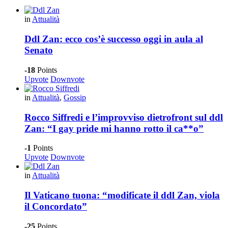
in
Attualità
Ddl Zan: ecco cos’è successo oggi in aula al
Senato
-18
Points
Upvote
Downvote
in
Attualità
,
Gossip
Rocco Siffredi e l’improvviso dietrofront sul ddl
Zan: “I gay pride mi hanno rotto il ca**o”
-1
Points
Upvote
Downvote
in
Attualità
Il Vaticano tuona: “modificate il ddl Zan, viola
il Concordato”
-25
Points