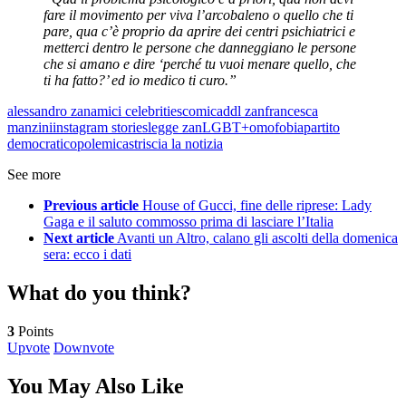
fare il movimento per viva l’arcobaleno o quello che ti
pare, qua c’è proprio da aprire dei centri psichiatrici e
metterci dentro le persone che danneggiano le persone
che si amano e dire ‘perché tu vuoi menare quello, che
ti ha fatto?’ ed io medico ti curo.”
alessandro zan
amici celebrities
comica
ddl zan
francesca
manzini
instagram stories
legge zan
LGBT+
omofobia
partito
democratico
polemica
striscia la notizia
See more
Previous article
House of Gucci, fine delle riprese: Lady
Gaga e il saluto commosso prima di lasciare l’Italia
Next article
Avanti un Altro, calano gli ascolti della domenica
sera: ecco i dati
What do you think?
3
Points
Upvote
Downvote
You May Also Like