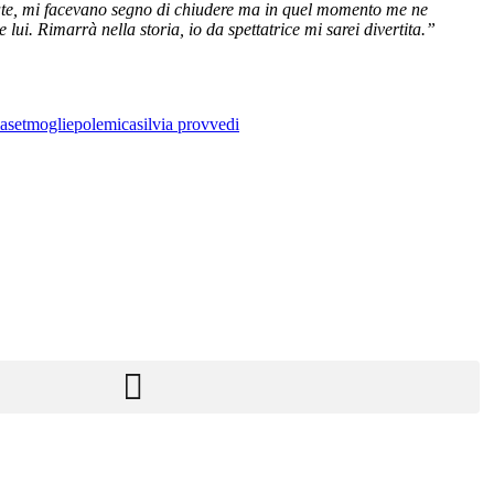
iamate, mi facevano segno di chiudere ma in quel momento me ne
lui. Rimarrà nella storia, io da spettatrice mi sarei divertita.”
aset
moglie
polemica
silvia provvedi