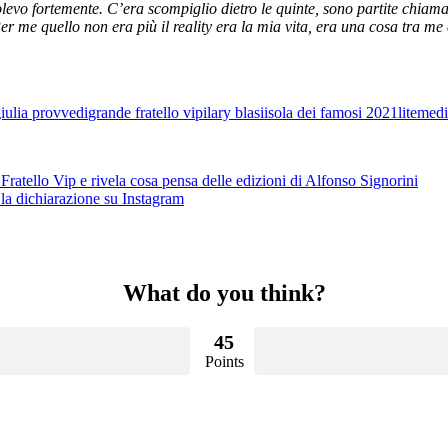
 volevo fortemente. C’era scompiglio dietro le quinte, sono partite ch
 me quello non era più il reality era la mia vita, era una cosa tra me e 
iulia provvedi
grande fratello vip
ilary blasi
isola dei famosi 2021
lite
medi
 Fratello Vip e rivela cosa pensa delle edizioni di Alfonso Signorini
la dichiarazione su Instagram
What do you think?
45
Points