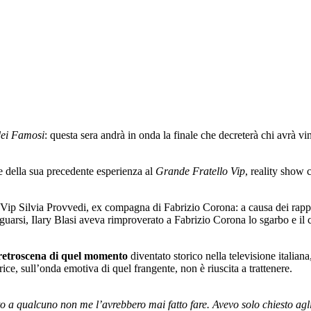
dei Famosi
: questa sera andrà in onda la finale che decreterà chi avrà v
re della sua precedente esperienza al
Grande Fratello Vip
, reality show 
Vip Silvia Provvedi, ex compagna di Fabrizio Corona: a causa dei rapport
eguarsi, Ilary Blasi aveva rimproverato a Fabrizio Corona lo sgarbo e il
i retroscena di quel momento
diventato storico nella televisione italian
rice, sull’onda emotiva di quel frangente, non è riuscita a trattenere.
o a qualcuno non me l’avrebbero mai fatto fare. Avevo solo chiesto agli 