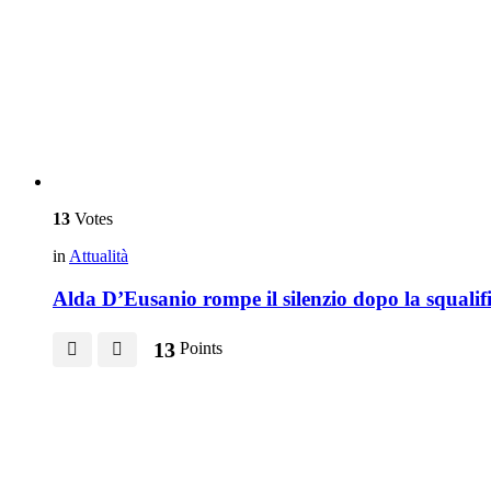
13
Votes
in
Attualità
Alda D’Eusanio rompe il silenzio dopo la squalif
13
Points