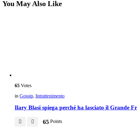
You May Also Like
65
Votes
in
Gossip
,
Intrattenimento
Ilary Blasi spiega perché ha lasciato il Grande Fr
65
Points