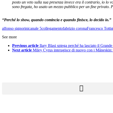
posto un veto sulla sua presenza invece era il contrario, io lo
sono fregata, ho usato un mezzo pubblico per un fine privato. Per
“Perché lo show, quando comincia e quando finisce, lo decido io.”
alfonso signorini
canale 5
collegamento
fabrizio corona
Francesco Totti
g
See more
Previous article
Ilary Blasi spiega perché ha lasciato il Grande
Next article
Miley Cyrus interagisce di nuovo con i Måneskin: 