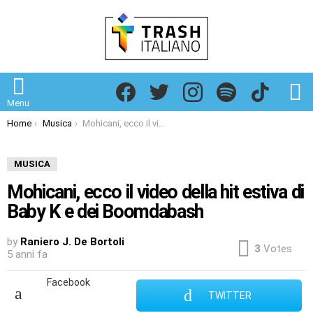
Facebook
Twitter
Instagram
Spotify
TikTok
S
Menu
You are here:
Home
Musica
Mohicani, ecco il video della hit estiva di Baby K e dei Boomdabash
MUSICA
Mohicani, ecco il video della hit estiva di
Baby K e dei Boomdabash
by
Raniero J. De Bortoli
3
Votes
5 anni fa
Facebook
TWITTER