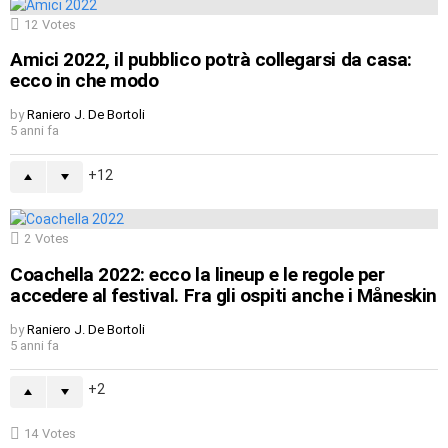
12
Votes
Amici 2022, il pubblico potrà collegarsi da casa:
ecco in che modo
by
Raniero J. De Bortoli
5 anni fa
12
2
Votes
Coachella 2022: ecco la lineup e le regole per
accedere al festival. Fra gli ospiti anche i Måneskin
by
Raniero J. De Bortoli
5 anni fa
2
14
Votes