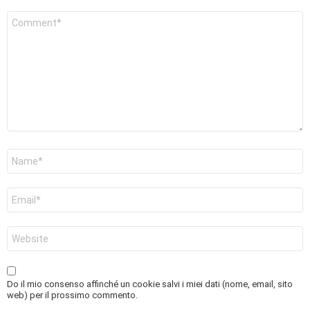
Commento
*
Nome
*
Email
*
Sito
web
Do il mio consenso affinché un cookie salvi i miei dati (nome, email, sito
web) per il prossimo commento.